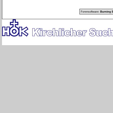
Forensoftware:
Burning B