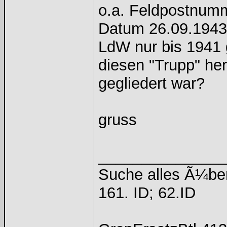
o.a. Feldpostnumm
Datum 26.09.1943 
LdW nur bis 1941 
diesen "Trupp" he
gegliedert war?
gruss
______________
Suche alles Ã¼be
161. ID; 62.ID