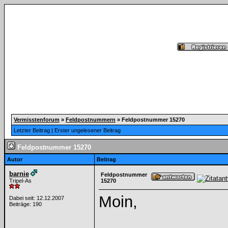
Vermisstenforum
»
Feldpostnummern
»
Feldpostnummer 15270
Letzter Beitrag
|
Erster ungelesener Beitrag
Feldpostnummer 15270
Autor
Beitrag
barnie
Feldpostnummer
Tripel-As
15270
Moin,
Dabei seit: 12.12.2007
Beiträge: 190