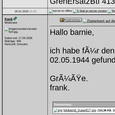
GrenErsatzBtl 413
25.01.2015
14:19
frank
Moderator
Hallo barnie,
Dabei seit: 17.09.2006
Beiträge: 496
Herkunft: Dresden
ich habe fÃ¼r de
02.05.1944 gefun
GrÃ¼ÃŸe.
frank.
Dateianhang:
feldgend_trupp417.jpg
(
110,38 KB
,
1