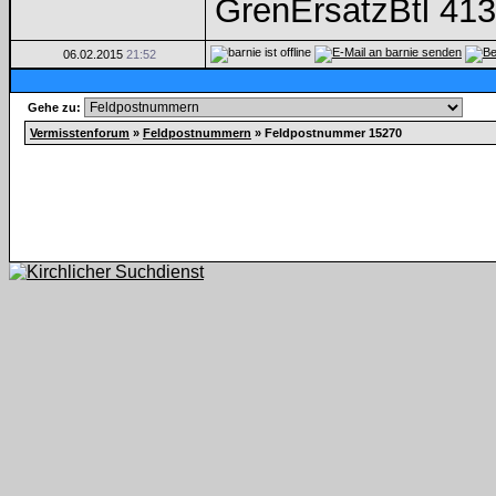
GrenErsatzBtl 413
06.02.2015
21:52
Gehe zu:
Vermisstenforum
»
Feldpostnummern
»
Feldpostnummer 15270