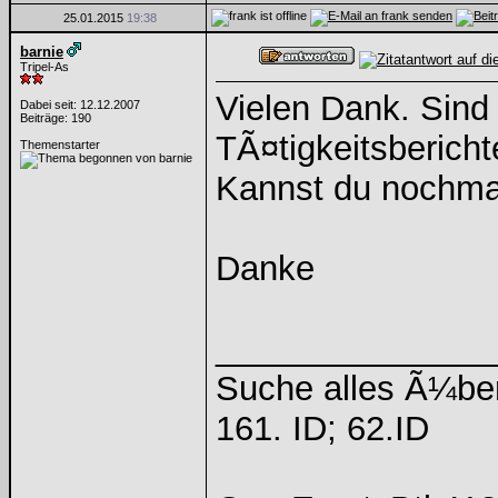
25.01.2015
19:38
barnie
Tripel-As
Vielen Dank. Sind
Dabei seit: 12.12.2007
Beiträge: 190
TÃ¤tigkeitsberich
Themenstarter
Kannst du nochma
Danke
______________
Suche alles Ã¼be
161. ID; 62.ID