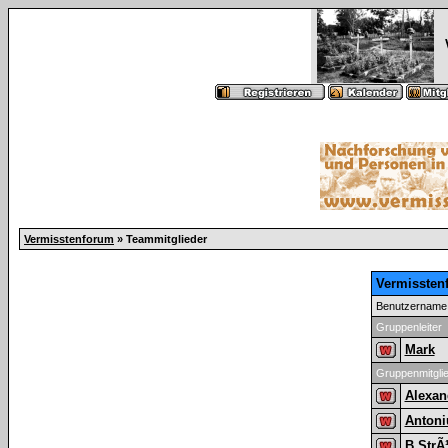
Vermisstenforum
» Teammitglieder
Vermissten
Benutzername
Gruppenleiter
Mark
Gruppenmitgli
Alexan
Antoni
B.Str