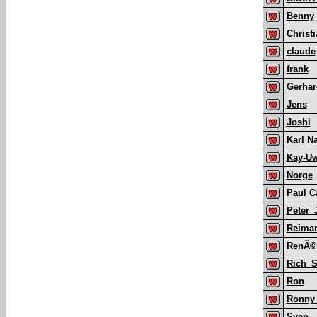
Benny
Christ
claude
frank
Gerha
Jens
Joshi
Karl 
Kay-U
Norge
Paul C
Peter_
Reima
RenÃ©
Rich_S
Ron
Ronny 
Sven