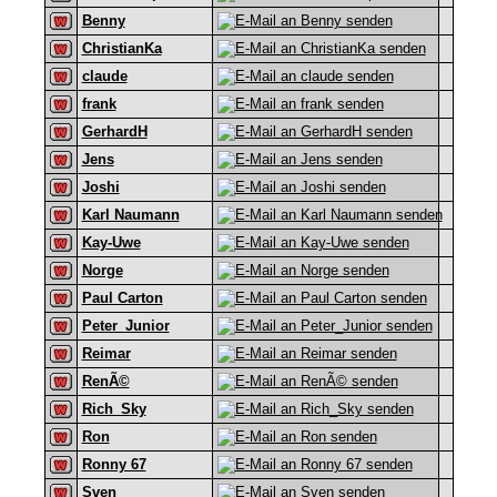
Benny
ChristianKa
claude
frank
GerhardH
Jens
Joshi
Karl Naumann
Kay-Uwe
Norge
Paul Carton
Peter_Junior
Reimar
RenÃ©
Rich_Sky
Ron
Ronny 67
Sven