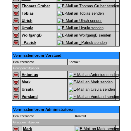
Thomas Gruber
Tobias
Ulrich
Ursula
WolfgangB
_Patrick
Vermisstenforum Vorstand
Benutzername
Kontakt
Gruppenmitglieder
Antonius
Mark
Ursula
Vorstand
Vermisstenforum Administratoren
Benutzername
Kontakt
Gruppenmitglieder
Mark