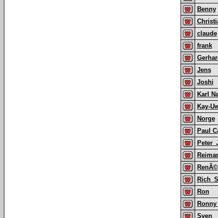
Benny
Christ
claude
frank
Gerha
Jens
Joshi
Karl 
Kay-U
Norge
Paul C
Peter_
Reima
RenÃ©
Rich_S
Ron
Ronny 
Sven