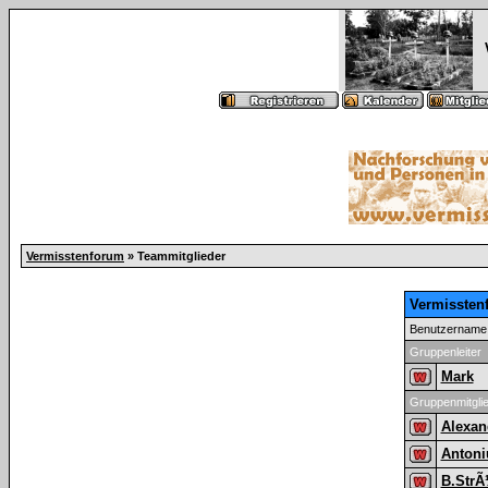
Vermisstenforum
» Teammitglieder
Vermissten
Benutzername
Gruppenleiter
Mark
Gruppenmitgli
Alexan
Antoni
B.Str