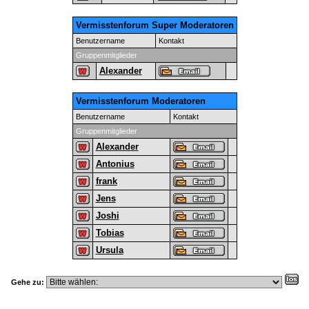
Vermisstenforum Super Moderatoren
Benutzername
Kontakt
Gruppenmitglieder
Alexander
Vermisstenforum Moderatoren
Benutzername
Kontakt
Gruppenmitglieder
Alexander
Antonius
frank
Jens
Joshi
Tobias
Ursula
Gehe zu: