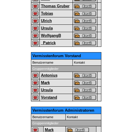
Thomas Gruber
Tobias
Ulrich
Ursula
WolfgangB
_Patrick
Vermisstenforum Vorstand
Benutzername
Kontakt
Gruppenmitglieder
Antonius
Mark
Ursula
Vorstand
Vermisstenforum Administratoren
Benutzername
Kontakt
Gruppenmitglieder
Mark