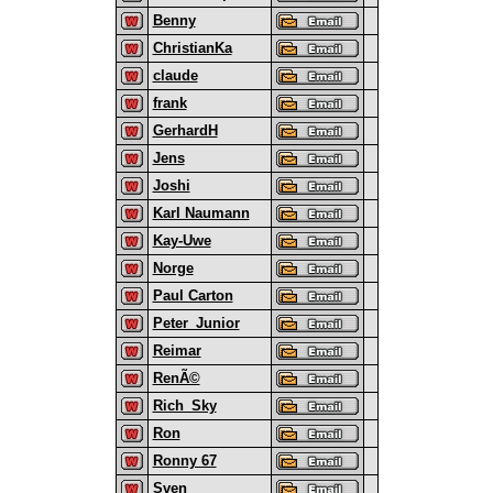
Benny
ChristianKa
claude
frank
GerhardH
Jens
Joshi
Karl Naumann
Kay-Uwe
Norge
Paul Carton
Peter_Junior
Reimar
RenÃ©
Rich_Sky
Ron
Ronny 67
Sven