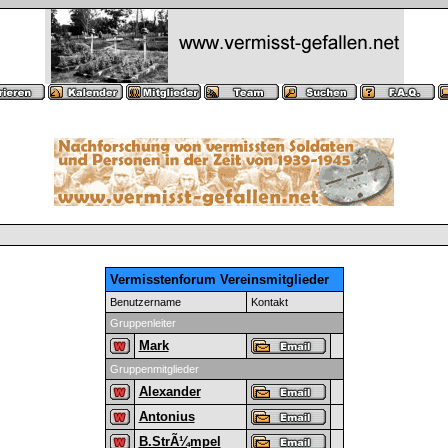
Vermisstenforum Vereinsmitglieder
Benutzername
Kontakt
Gruppenleiter
Mark
Gruppenmitglieder
Alexander
Antonius
B.StrÃ¼mpel