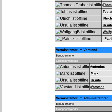
Thoma
Tobia
Ulrich
Ursul
Wolf
_Patri
Vermisstenforum Vorstand
Benutzername
Gruppenmitglieder
Antonius
Mark
Ursula
Vorstand
Vermisstenforum Administratoren
Benutzername
Gruppenmitglieder