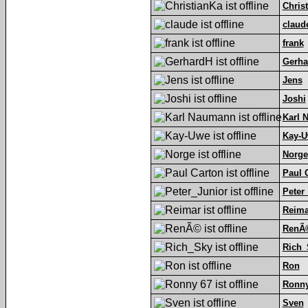
Chris
claud
frank
Gerha
Jens
Joshi
Karl 
Kay-
Norge
Paul 
Peter
Reima
RenÃ
Rich_
Ron
Ronny
Sven