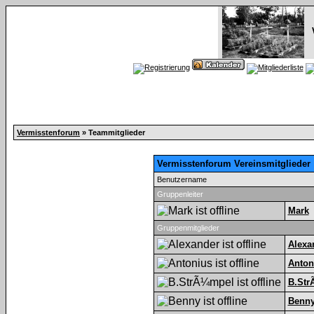
Vermisstenforum
» Teammitglieder
Vermisstenforum Vereinsmitglieder
Benutzername
Gruppenleiter
Mark
Gruppenmitglieder
Alexa
Anton
B.Str
Benn