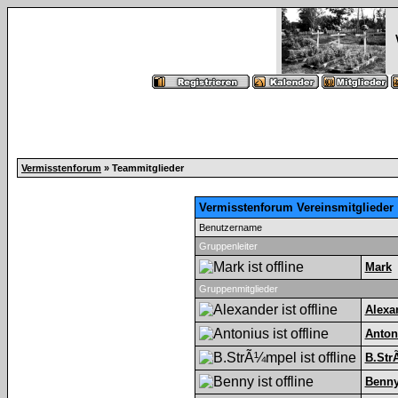
Vermisstenforum
» Teammitglieder
Vermisstenforum Vereinsmitglieder
Benutzername
Gruppenleiter
Mark
Gruppenmitglieder
Alexa
Anton
B.Str
Benn