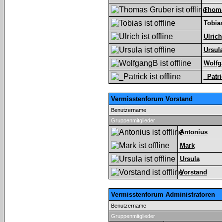
Thoma
Tobia
Ulrich
Ursul
Wolf
_Patri
Vermisstenforum Vorstand
Benutzername
Gruppenmitglieder
Antonius
Mark
Ursula
Vorstand
Vermisstenforum Administratoren
Benutzername
Gruppenmitglieder