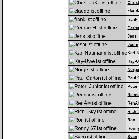
Chris
claud
frank
Gerha
Jens
Joshi
Karl 
Kay-
Norge
Paul 
Peter
Reima
RenÃ
Rich_
Ron
Ronny
Sven