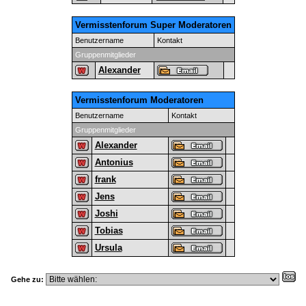
Vermisstenforum Super Moderatoren
Benutzername
Kontakt
Gruppenmitglieder
Alexander
Vermisstenforum Moderatoren
Benutzername
Kontakt
Gruppenmitglieder
Alexander
Antonius
frank
Jens
Joshi
Tobias
Ursula
Gehe zu: