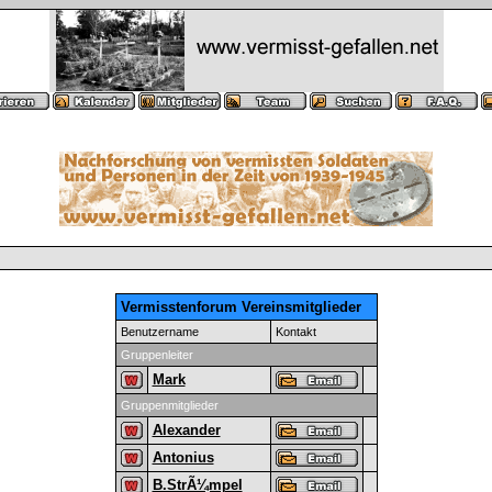
Vermisstenforum Vereinsmitglieder
Benutzername
Kontakt
Gruppenleiter
Mark
Gruppenmitglieder
Alexander
Antonius
B.StrÃ¼mpel