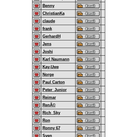
Benny
ChristianKa
claude
frank
GerhardH
Jens
Joshi
Karl Naumann
Kay-Uwe
Norge
Paul Carton
Peter_Junior
Reimar
RenÃ©
Rich_Sky
Ron
Ronny 67
Sven