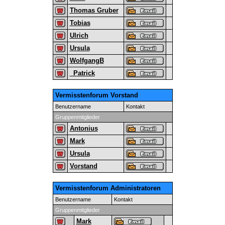
Thomas Gruber
Tobias
Ulrich
Ursula
WolfgangB
_Patrick
Vermisstenforum Vorstand
Benutzername
Kontakt
Gruppenmitglieder
Antonius
Mark
Ursula
Vorstand
Vermisstenforum Administratoren
Benutzername
Kontakt
Gruppenmitglieder
Mark