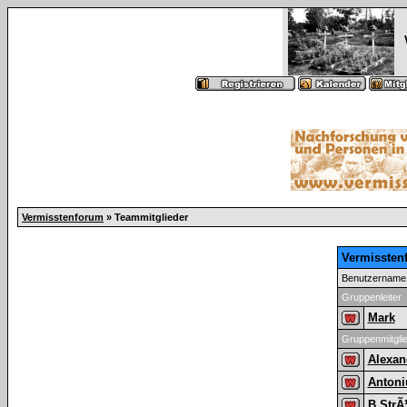
Vermisstenforum
» Teammitglieder
Vermissten
Benutzername
Gruppenleiter
Mark
Gruppenmitgli
Alexan
Antoni
B.Str