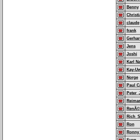
Benny
Christ
claude
frank
Gerha
Jens
Joshi
Karl 
Kay-U
Norge
Paul C
Peter_
Reima
RenÃ©
Rich_S
Ron
Ronny 
Sven