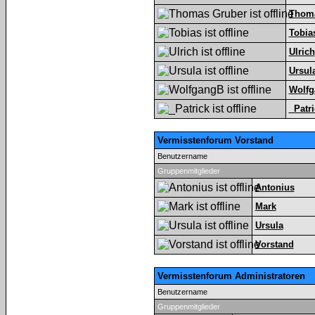
Thoma
Tobia
Ulrich
Ursul
Wolf
_Patri
Vermisstenforum Vorstand
Benutzername
Gruppenmitglieder
Antonius
Mark
Ursula
Vorstand
Vermisstenforum Administratoren
Benutzername
Gruppenmitglieder