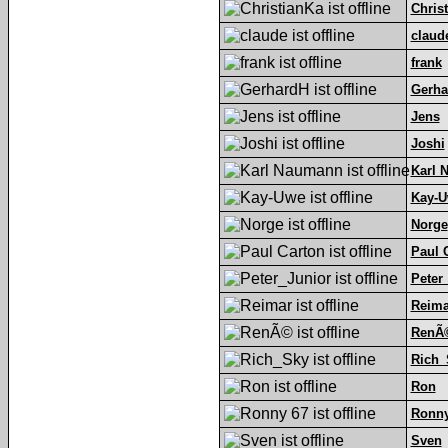
Chris
claud
frank
Gerha
Jens
Joshi
Karl 
Kay-
Norge
Paul 
Peter
Reima
RenÃ
Rich_
Ron
Ronny
Sven