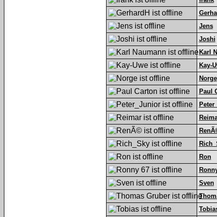
Gerha
Jens
Joshi
Karl 
Kay-
Norge
Paul 
Peter
Reima
RenÃ
Rich_
Ron
Ronny
Sven
Thoma
Tobia