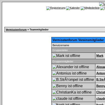
Vermisstenforum
» Teammitglieder
Vermisstenforum Vereinsmitglieder
Benutzername
Gruppenleiter
Mark
Gruppenmitglieder
Alexa
Anton
B.Str
Benn
Chris
claud
frank