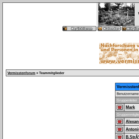
Vermisstenforum
» Teammitglieder
Vermissten
Benutzername
Gruppenleiter
Mark
Gruppenmitgli
Alexan
Antoni
B.Str