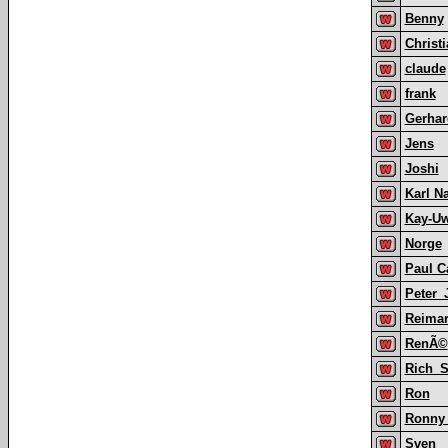
Benny
Christ
claude
frank
Gerha
Jens
Joshi
Karl 
Kay-U
Norge
Paul C
Peter_
Reima
RenÃ©
Rich_S
Ron
Ronny 
Sven