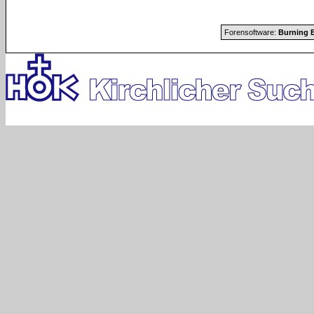
Forensoftware:
Burning B