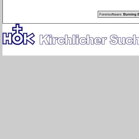
Forensoftware:
Burning B