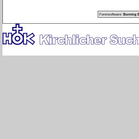
Forensoftware:
Burning B