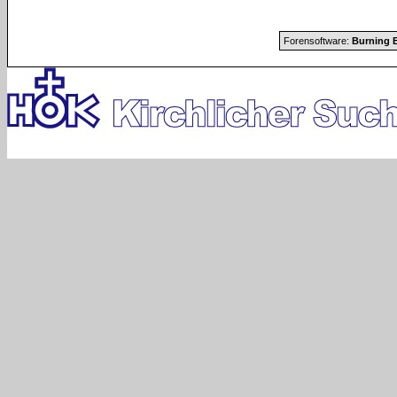
Forensoftware:
Burning B