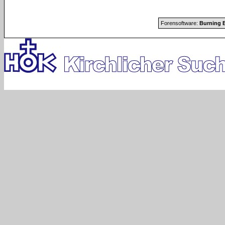
Forensoftware:
Burning B