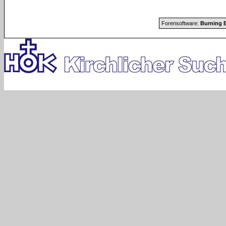
Forensoftware:
Burning B