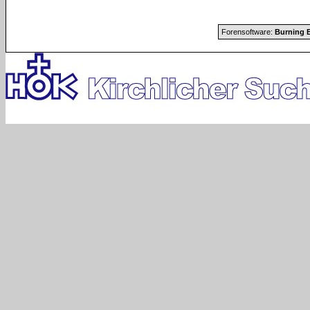
Forensoftware:
Burning B