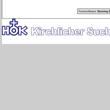
Forensoftware:
Burning B