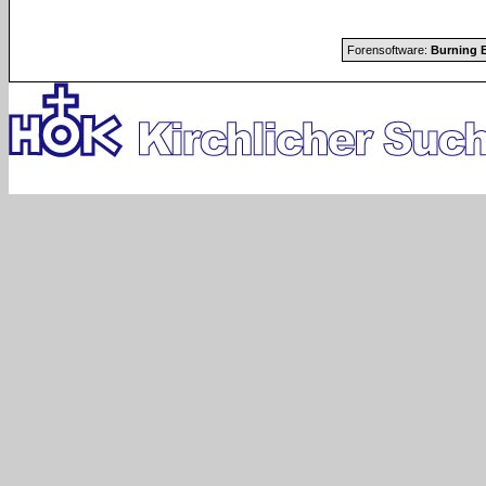
Forensoftware:
Burning B