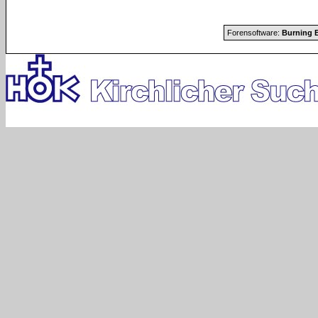
Forensoftware:
Burning B