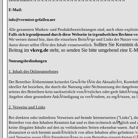
E-Mail:
info@vermisst-gefallen.net
Alle genannten Marken- und Produktbezeichnungen sind, auch ohne explizit
Falls sich irgendjemand durch diese Webseite in irgendwelchen Rechten ver
Wir weisen darauf hin, dass die einzelnen BeitrÃ¤ge und Links der Nutzer v
Sollten Sie Kenntnis d
Autor dieser selbst fÃ¼r den Inhalt verantwortlich.
Beitrag im
vksvg.de
steht, so senden Sie bitte umgehend eine E-M
Nutzungsbedindungen
1. Inhalt des Onlineangebotes
Der Betreiber Ã¼bernimmt keinerlei GewÃ¤hr fÃ¼r die AktualitÃ¤t, Korrekthe
ideeller Art beziehen, die durch die Nutzung oder Nichtnutzung der dargebot
seitens des Betreibers kein nachweislich vorsÃ¤tzliches oder grob fahrlÃ¤ssi
Angebot ohne gesonderte AnkÃ¼ndigung zu verÃ¤ndern, zu ergÃ¤nzen, zu lÃ¶
2. Verweise und Links
Bei direkten oder indirekten Verweisen auf fremde Internetseiten ("Links"), 
Betreiber von den Inhalten Kenntnis hat und es ihm technisch mÃ¶glich und z
keine illegalen Inhalte auf den zu verlinkenden Seiten erkennbar waren. Auf d
distanziert er sich hiermit ausdrÃ¼cklich von allen Inhalten aller gelinkten
und Verweise sowie fÃ¼r FremdeintrÃ¤ge in vom Betreiber eingerichteten GÃ¤