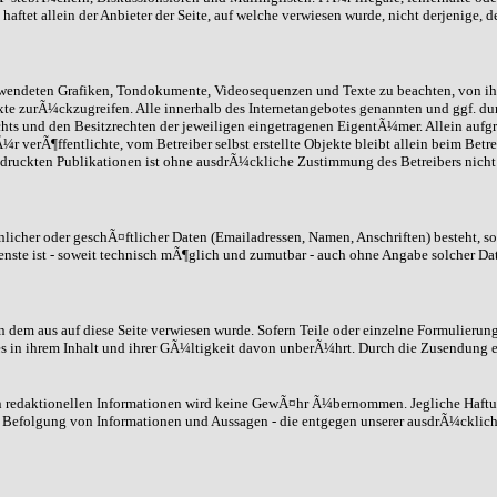
ftet allein der Anbieter der Seite, auf welche verwiesen wurde, nicht derjenige, d
 verwendeten Grafiken, Tondokumente, Videosequenzen und Texte zu beachten, von i
xte zurÃ¼ckzugreifen. Alle innerhalb des Internetangebotes genannten und ggf. d
 und den Besitzrechten der jeweiligen eingetragenen EigentÃ¼mer. Allein aufgru
 verÃ¶ffentlichte, vom Betreiber selbst erstellte Objekte bleibt allein beim Betr
ruckten Publikationen ist ohne ausdrÃ¼ckliche Zustimmung des Betreibers nicht g
icher oder geschÃ¤ftlicher Daten (Emailadressen, Namen, Anschriften) besteht, so 
enste ist - soweit technisch mÃ¶glich und zumutbar - auch ohne Angabe solcher Da
on dem aus auf diese Seite verwiesen wurde. Sofern Teile oder einzelne Formulierun
s in ihrem Inhalt und ihrer GÃ¼ltigkeit davon unberÃ¼hrt. Durch die Zusendung e
nen redaktionellen Informationen wird keine GewÃ¤hr Ã¼bernommen. Jegliche Haft
 Befolgung von Informationen und Aussagen - die entgegen unserer ausdrÃ¼cklich 