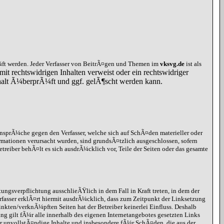
ft werden. Jeder Verfasser von BeitrÃ¤gen und Themen im
vksvg.de
ist als
mit rechtswidrigen Inhalten verweist oder ein rechtswidriger
Inhalt Ã¼berprÃ¼ft und ggf. gelÃ¶scht werden kann.
ansprÃ¼che gegen den Verfasser, welche sich auf SchÃ¤den materieller oder
rmationen verursacht wurden, sind grundsÃ¤tzlich ausgeschlossen, sofern
etreiber behÃ¤lt es sich ausdrÃ¼cklich vor, Teile der Seiten oder das gesamte
ungsverpflichtung ausschlieÃŸlich in dem Fall in Kraft treten, in dem der
rfasser erklÃ¤rt hiermit ausdrÃ¼cklich, dass zum Zeitpunkt der Linksetzung
inkten/verknÃ¼pften Seiten hat der Betreiber keinerlei Einfluss. Deshalb
ung gilt fÃ¼r alle innerhalb des eigenen Internetangebotes gesetzten Links
r unvollstÃ¤ndige Inhalte und insbesondere fÃ¼r SchÃ¤den, die aus der