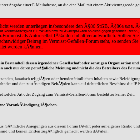
t unter Angabe einer E-Mailadresse, an die eine Mail mit einem Aktivierungscode g
tlicht werden unterliegen insbesondere den Â§86 StGB, Â§86a
, Â
StGB
diese auf RechtmÃ¤ÃŸigkeit zu PrÃ¼fen bzw. zu Ã¼berprÃ¼fen ob diese gegen geltendes Recht
orum ist als Autor selbst fÃ¼r den Inhalt verantwortlich. Sollten Sie
 rechtswidriger Beitrag im Vermisst-Gefallen-Forum steht, so senden Si
eitet werden kÃ¶nnen.
in Bestandteil dessen
irgendeiner Gesellschaft oder sonstigen Organisation un
n auch nur deren persÃ¶nliche Meinung und nicht die des Betreibers des Forum
zenden, fanatisch religiÃ¶sen oder fremdenfeindlichen Inhalten sowie Beleidigunge
eahndet und den zustÃ¤ndigen BehÃ¶rden kann auf richterlichen Beschluss die IP-
dwelcher Art oder Zugang zum Vermisst-Gefallen-Forum besteht zu keiner Zeit.
ohne VorankÃ¼ndigung lÃ¶schen.
us. SÃ¤mtliche Anregungen aus diesem Forum fÃ¼hrt jeder auf eigenes Risiko und G
n sind und keinen Dritten zugÃ¤nglich gemacht werden dÃ¼rfen.