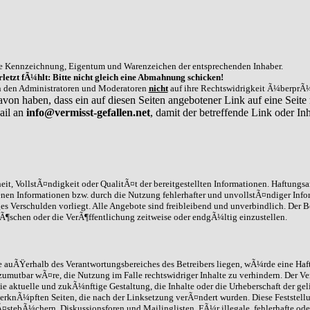
e Kennzeichnung, Eigentum und Warenzeichen der entsprechenden Inhaber.
letzt fÃ¼hlt: Bitte nicht gleich eine Abmahnung schicken!
on den Administratoren und Moderatoren
nicht
auf ihre Rechtswidrigkeit Ã¼berprÃ¼
avon haben, dass ein auf diesen Seiten angebotener Link auf eine Seite 
ail an
info@vermisst-gefallen.net
, damit der betreffende Link oder 
it, VollstÃ¤ndigkeit oder QualitÃ¤t der bereitgestellten Informationen. Haftungs
enen Informationen bzw. durch die Nutzung fehlerhafter und unvollstÃ¤ndiger Info
ges Verschulden vorliegt. Alle Angebote sind freibleibend und unverbindlich. Der B
schen oder die VerÃ¶ffentlichung zeitweise oder endgÃ¼ltig einzustellen.
die auÃŸerhalb des Verantwortungsbereiches des Betreibers liegen, wÃ¼rde eine Haft
umutbar wÃ¤re, die Nutzung im Falle rechtswidriger Inhalte zu verhindern. Der Ve
ie aktuelle und zukÃ¼nftige Gestaltung, die Inhalte oder die Urheberschaft der gel
 /verknÃ¼pften Seiten, die nach der Linksetzung verÃ¤ndert wurden. Diese Feststell
stebÃ¼chern, Diskussionsforen und Mailinglisten. FÃ¼r illegale, fehlerhafte ode