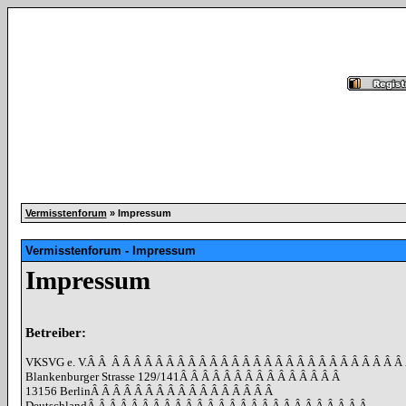
Vermisstenforum
» Impressum
Vermisstenforum - Impressum
Impressum
Betreiber:
VKSVG e. V.
Â Â
Â Â Â Â Â Â Â Â Â Â Â Â Â Â Â Â Â Â Â Â Â Â Â Â Â Â Â
Blankenburger Strasse 129/141
Â Â Â Â Â Â Â Â Â Â Â Â Â Â Â
13156 Berlin
Â Â Â Â Â Â Â Â Â Â Â Â Â Â Â Â Â
Deutschland
Â Â Â Â Â Â Â Â Â Â Â Â Â Â Â Â Â Â Â Â Â Â Â Â Â Â