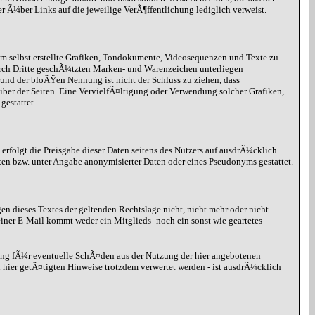
er Ã¼ber Links auf die jeweilige VerÃ¶ffentlichung lediglich verweist.
hm selbst erstellte Grafiken, Tondokumente, Videosequenzen und Texte zu
urch Dritte geschÃ¼tzten Marken- und Warenzeichen unterliegen
nd der bloÃŸen Nennung ist nicht der Schluss zu ziehen, dass
eiber der Seiten. Eine VervielfÃ¤ltigung oder Verwendung solcher Grafiken,
estattet.
erfolgt die Preisgabe dieser Daten seitens des Nutzers auf ausdrÃ¼cklich
ten bzw. unter Angabe anonymisierter Daten oder eines Pseudonyms gestattet.
gen dieses Textes der geltenden Rechtslage nicht, nicht mehr oder nicht
iner E-Mail kommt weder ein Mitglieds- noch ein sonst wie geartetes
ung fÃ¼r eventuelle SchÃ¤den aus der Nutzung der hier angebotenen
hier getÃ¤tigten Hinweise trotzdem verwertet werden - ist ausdrÃ¼cklich