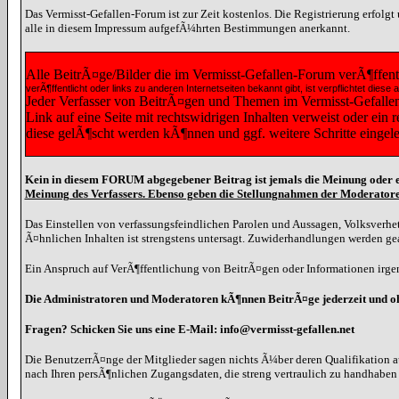
Das Vermisst-Gefallen-Forum ist zur Zeit kostenlos. Die Registrierung erfolg
alle in diesem Impressum aufgefÃ¼hrten Bestimmungen anerkannt.
Alle BeitrÃ¤ge/Bilder die im Vermisst-Gefallen-Forum verÃ¶ffen
verÃ¶ffentlicht oder links zu anderen Internetseiten bekannt gibt, ist verpflichtet 
Jeder Verfasser von BeitrÃ¤gen und Themen im Vermisst-Gefallen-F
Link auf eine Seite mit rechtswidrigen Inhalten verweist oder ein
diese gelÃ¶scht werden kÃ¶nnen und ggf. weitere Schritte eingel
Kein in diesem FORUM abgegebener Beitrag ist jemals die Meinung oder e
Meinung des Verfassers. Ebenso geben die Stellungnahmen der Moderatore
Das Einstellen von verfassungsfeindlichen Parolen und Aussagen, Volksverhet
Ã¤hnlichen Inhalten ist strengstens untersagt. Zuwiderhandlungen werden g
Ein Anspruch auf VerÃ¶ffentlichung von BeitrÃ¤gen oder Informationen irgen
Die Administratoren und Moderatoren kÃ¶nnen BeitrÃ¤ge jederzeit und 
Fragen? Schicken Sie uns eine E-Mail: info@vermisst-gefallen.net
Die BenutzerrÃ¤nge der Mitglieder sagen nichts Ã¼ber deren Qualifikation a
nach Ihren persÃ¶nlichen Zugangsdaten, die streng vertraulich zu handhabe