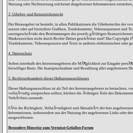
Nutzung oder Nichtnutzung solcherart dargebotener Informationen entstehen, ha
3. Urheber- und Kennzeichenrecht
Der Herausgeber ist bestrebt, in allen Publikationen die Urheberrechte der
nutzen oder auf lizenzfreie Grafiken, Tondokumente, Videosequenzen und Te
uneingeschrÃ¤nkt den Bestimmungen des jeweils gÃ¼ltigen Kennzeichenrechts
Markenzeichen nicht durch Rechte Dritter geschÃ¼tzt sind! Das Copyright fÃ¼r
Tondokumente, Videosequenzen und Texte in anderen elektronischen oder ged
4. Datenschutz
Sofern innerhalb des Internetangebotes die MÃ¶glichkeit zur Eingabe persÃ¶nl
freiwilliger Basis. Die Inanspruchnahme und Bezahlung aller angebotenen Di
5. Rechtswirksamkeit dieses Haftungsausschlusses
Dieser Haftungsausschluss ist als Teil des Internetangebotes zu betrachten, v
vollstÃ¤ndig entsprechen sollten, bleiben die Ã¼brigen Teile des Dokumente
VerhÃ¤ltnis zustande.
FÃ¼r die Richtigkeit, VollstÃ¤ndigkeit und AktualitÃ¤t der hier angebote
Informationen, insbesondere aus der Nutzung der angebotenen Links oder der
ausgeschlossen.
Besondere Hinweise zum Vermisst-Gefallen-Forum