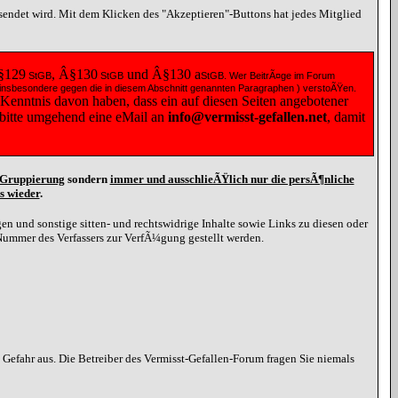
esendet wird. Mit dem Klicken des "Akzeptieren"-Buttons hat jedes Mitglied
§129
, Â§130
und Â§130
a
StGB
StGB
StGB
. Wer BeitrÃ¤ge im Forum
 ( insbesondere gegen die in diesem Abschnitt genannten Paragraphen ) verstoÃŸen.
 Kenntnis davon haben, dass ein auf diesen Seiten angebotener
e bitte umgehend eine
eMail
an
info@vermisst-gefallen.net
, damit
d Gruppierung
sondern
immer und ausschlieÃŸlich nur die persÃ¶nliche
s wieder
.
n und sonstige sitten- und rechtswidrige Inhalte sowie Links zu diesen oder
Nummer des Verfassers zur VerfÃ¼gung gestellt werden.
efahr aus. Die Betreiber des Vermisst-Gefallen-Forum fragen Sie niemals