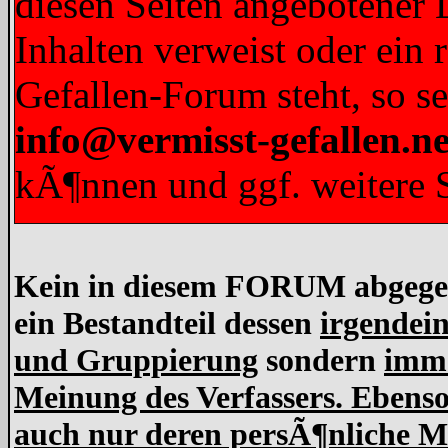
diesen Seiten angebotener L
Inhalten verweist oder ein 
Gefallen-Forum steht, so s
info@vermisst-gefallen.ne
kÃ¶nnen und ggf. weitere S
Kein in diesem FORUM abgegebe
ein Bestandteil dessen
irgendein
und Gruppierung
sondern
imme
Meinung des Verfassers. Ebens
auch nur deren persÃ¶nliche Me