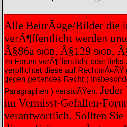
Alle BeitrÃ¤ge/Bilder die
verÃ¶ffentlicht werden un
Â§86a
, Â§129
, 
StGB
StGB
im Forum verÃ¶ffentlicht oder links 
verpflichtet diese auf RechtmÃ¤ÃŸ
gegen geltendes Recht ( insbesond
Jeder
Paragraphen ) verstoÃŸen.
im Vermisst-Gefallen-Forum
verantwortlich. Sollten Sie