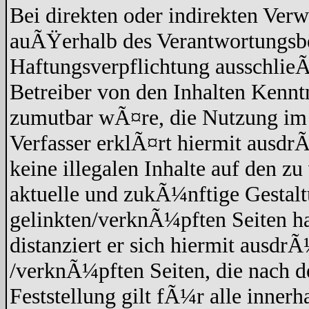
Bei direkten oder indirekten Verw
auÃŸerhalb des Verantwortungsbe
Haftungsverpflichtung ausschlieÃŸ
Betreiber von den Inhalten Kennt
zumutbar wÃ¤re, die Nutzung im F
Verfasser erklÃ¤rt hiermit ausdr
keine illegalen Inhalte auf den z
aktuelle und zukÃ¼nftige Gestaltu
gelinkten/verknÃ¼pften Seiten hat
distanziert er sich hiermit ausdrÃ
/verknÃ¼pften Seiten, die nach 
Feststellung gilt fÃ¼r alle inner