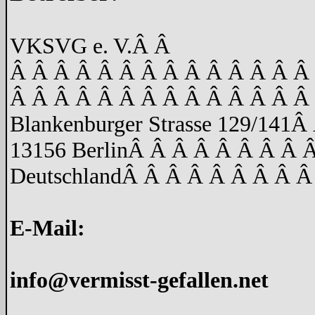
VKSVG e. V.
Â Â
Â Â Â Â Â Â Â Â Â Â Â Â Â Â
Â Â Â Â Â Â Â Â Â Â Â Â Â Â
Blankenburger Strasse 129/141
Â 
13156 Berlin
Â Â Â Â Â Â Â Â 
Deutschland
Â Â Â Â Â Â Â Â Â
E-Mail:
info@vermisst-gefallen.net