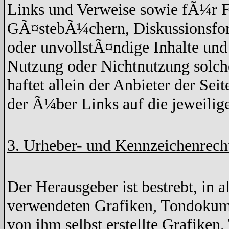
Links und Verweise sowie fÃ¼r F
GÃ¤stebÃ¼chern, Diskussionsforen
oder unvollstÃ¤ndige Inhalte un
Nutzung oder Nichtnutzung solche
haftet allein der Anbieter der Sei
der Ã¼ber Links auf die jeweilige
3. Urheber- und Kennzeichenrech
Der Herausgeber ist bestrebt, in 
verwendeten Grafiken, Tondokume
von ihm selbst erstellte Grafike