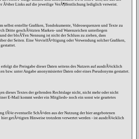
er Ã¼ber Links auf die jeweilige VerÃ¶ffentlichung lediglich verweist.
hm selbst erstellte Grafiken, Tondokumente, Videosequenzen und Texte zu
urch Dritte geschÃ¼tzten Marken- und Warenzeichen unterliegen
nd der bloÃŸen Nennung ist nicht der Schluss zu ziehen, dass
eiber der Seiten. Eine VervielfÃ¤ltigung oder Verwendung solcher Grafiken,
estattet.
erfolgt die Preisgabe dieser Daten seitens des Nutzers auf ausdrÃ¼cklich
ten bzw. unter Angabe anonymisierter Daten oder eines Pseudonyms gestattet.
gen dieses Textes der geltenden Rechtslage nicht, nicht mehr oder nicht
iner E-Mail kommt weder ein Mitglieds- noch ein sonst wie geartetes
ung fÃ¼r eventuelle SchÃ¤den aus der Nutzung der hier angebotenen
hier getÃ¤tigten Hinweise trotzdem verwertet werden - ist ausdrÃ¼cklich