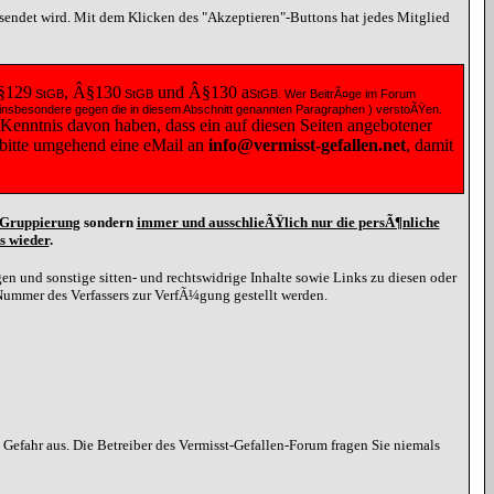
esendet wird. Mit dem Klicken des "Akzeptieren"-Buttons hat jedes Mitglied
§129
, Â§130
und Â§130
a
StGB
StGB
StGB
. Wer BeitrÃ¤ge im Forum
 ( insbesondere gegen die in diesem Abschnitt genannten Paragraphen ) verstoÃŸen.
 Kenntnis davon haben, dass ein auf diesen Seiten angebotener
e bitte umgehend eine
eMail
an
info@vermisst-gefallen.net
, damit
d Gruppierung
sondern
immer und ausschlieÃŸlich nur die persÃ¶nliche
s wieder
.
n und sonstige sitten- und rechtswidrige Inhalte sowie Links zu diesen oder
Nummer des Verfassers zur VerfÃ¼gung gestellt werden.
efahr aus. Die Betreiber des Vermisst-Gefallen-Forum fragen Sie niemals