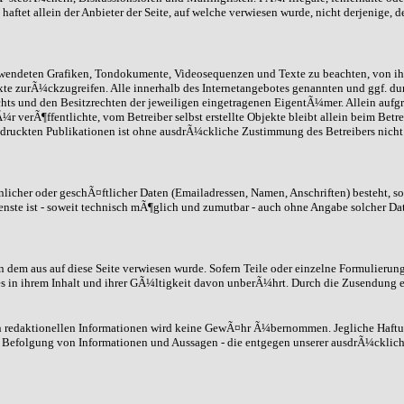
ftet allein der Anbieter der Seite, auf welche verwiesen wurde, nicht derjenige, d
 verwendeten Grafiken, Tondokumente, Videosequenzen und Texte zu beachten, von i
xte zurÃ¼ckzugreifen. Alle innerhalb des Internetangebotes genannten und ggf. d
 und den Besitzrechten der jeweiligen eingetragenen EigentÃ¼mer. Allein aufgru
 verÃ¶ffentlichte, vom Betreiber selbst erstellte Objekte bleibt allein beim Betr
ruckten Publikationen ist ohne ausdrÃ¼ckliche Zustimmung des Betreibers nicht g
icher oder geschÃ¤ftlicher Daten (Emailadressen, Namen, Anschriften) besteht, so 
enste ist - soweit technisch mÃ¶glich und zumutbar - auch ohne Angabe solcher Da
on dem aus auf diese Seite verwiesen wurde. Sofern Teile oder einzelne Formulierun
s in ihrem Inhalt und ihrer GÃ¼ltigkeit davon unberÃ¼hrt. Durch die Zusendung e
nen redaktionellen Informationen wird keine GewÃ¤hr Ã¼bernommen. Jegliche Haft
 Befolgung von Informationen und Aussagen - die entgegen unserer ausdrÃ¼cklich 