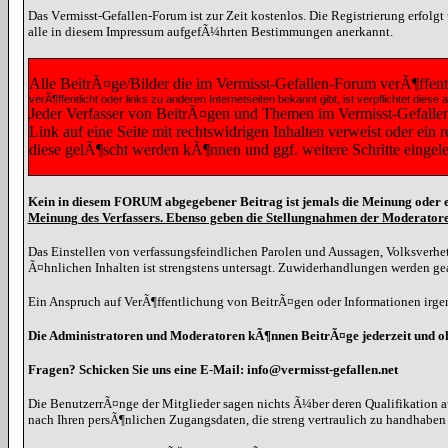
Das Vermisst-Gefallen-Forum ist zur Zeit kostenlos. Die Registrierung erfolg
alle in diesem Impressum aufgefÃ¼hrten Bestimmungen anerkannt.
Alle BeitrÃ¤ge/Bilder die im Vermisst-Gefallen-Forum verÃ¶ffen
verÃ¶ffentlicht oder links zu anderen Internetseiten bekannt gibt, ist verpflichtet 
Jeder Verfasser von BeitrÃ¤gen und Themen im Vermisst-Gefallen-F
Link auf eine Seite mit rechtswidrigen Inhalten verweist oder ein
diese gelÃ¶scht werden kÃ¶nnen und ggf. weitere Schritte eingel
Kein in diesem FORUM abgegebener Beitrag ist jemals die Meinung oder e
Meinung des Verfassers. Ebenso geben die Stellungnahmen der Moderatore
Das Einstellen von verfassungsfeindlichen Parolen und Aussagen, Volksverhet
Ã¤hnlichen Inhalten ist strengstens untersagt. Zuwiderhandlungen werden g
Ein Anspruch auf VerÃ¶ffentlichung von BeitrÃ¤gen oder Informationen irgen
Die Administratoren und Moderatoren kÃ¶nnen BeitrÃ¤ge jederzeit und 
Fragen? Schicken Sie uns eine E-Mail: info@vermisst-gefallen.net
Die BenutzerrÃ¤nge der Mitglieder sagen nichts Ã¼ber deren Qualifikation a
nach Ihren persÃ¶nlichen Zugangsdaten, die streng vertraulich zu handhabe