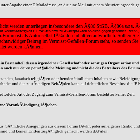
t unter Angabe einer E-Mailadresse, an die eine Mail mit einem Aktivierungscode g
tlicht werden unterliegen insbesondere den Â§86 StGB, Â§86a
, Â
StGB
diese auf RechtmÃ¤ÃŸigkeit zu PrÃ¼fen bzw. zu Ã¼berprÃ¼fen ob diese gegen geltendes Recht
orum ist als Autor selbst fÃ¼r den Inhalt verantwortlich. Sollten Sie
 rechtswidriger Beitrag im Vermisst-Gefallen-Forum steht, so senden Si
eitet werden kÃ¶nnen.
in Bestandteil dessen
irgendeiner Gesellschaft oder sonstigen Organisation un
n auch nur deren persÃ¶nliche Meinung und nicht die des Betreibers des Forum
zenden, fanatisch religiÃ¶sen oder fremdenfeindlichen Inhalten sowie Beleidigunge
eahndet und den zustÃ¤ndigen BehÃ¶rden kann auf richterlichen Beschluss die IP-
dwelcher Art oder Zugang zum Vermisst-Gefallen-Forum besteht zu keiner Zeit.
ohne VorankÃ¼ndigung lÃ¶schen.
us. SÃ¤mtliche Anregungen aus diesem Forum fÃ¼hrt jeder auf eigenes Risiko und G
n sind und keinen Dritten zugÃ¤nglich gemacht werden dÃ¼rfen.