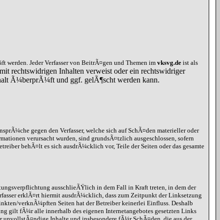
ft werden. Jeder Verfasser von BeitrÃ¤gen und Themen im
vksvg.de
ist als
mit rechtswidrigen Inhalten verweist oder ein rechtswidriger
Inhalt Ã¼berprÃ¼ft und ggf. gelÃ¶scht werden kann.
ansprÃ¼che gegen den Verfasser, welche sich auf SchÃ¤den materieller oder
rmationen verursacht wurden, sind grundsÃ¤tzlich ausgeschlossen, sofern
etreiber behÃ¤lt es sich ausdrÃ¼cklich vor, Teile der Seiten oder das gesamte
ungsverpflichtung ausschlieÃŸlich in dem Fall in Kraft treten, in dem der
rfasser erklÃ¤rt hiermit ausdrÃ¼cklich, dass zum Zeitpunkt der Linksetzung
inkten/verknÃ¼pften Seiten hat der Betreiber keinerlei Einfluss. Deshalb
ung gilt fÃ¼r alle innerhalb des eigenen Internetangebotes gesetzten Links
r unvollstÃ¤ndige Inhalte und insbesondere fÃ¼r SchÃ¤den, die aus der