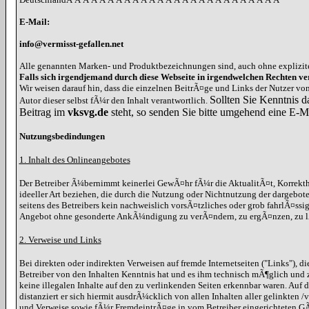
E-Mail:
info@vermisst-gefallen.net
Alle genannten Marken- und Produktbezeichnungen sind, auch ohne explizit
Falls sich irgendjemand durch diese Webseite in irgendwelchen Rechten ver
Wir weisen darauf hin, dass die einzelnen BeitrÃ¤ge und Links der Nutzer v
Sollten Sie Kenntnis d
Autor dieser selbst fÃ¼r den Inhalt verantwortlich.
Beitrag im
vksvg.de
steht, so senden Sie bitte umgehend eine E-M
Nutzungsbedindungen
1. Inhalt des Onlineangebotes
Der Betreiber Ã¼bernimmt keinerlei GewÃ¤hr fÃ¼r die AktualitÃ¤t, Korrekthe
ideeller Art beziehen, die durch die Nutzung oder Nichtnutzung der dargebot
seitens des Betreibers kein nachweislich vorsÃ¤tzliches oder grob fahrlÃ¤ssi
Angebot ohne gesonderte AnkÃ¼ndigung zu verÃ¤ndern, zu ergÃ¤nzen, zu lÃ¶
2. Verweise und Links
Bei direkten oder indirekten Verweisen auf fremde Internetseiten ("Links"), 
Betreiber von den Inhalten Kenntnis hat und es ihm technisch mÃ¶glich und z
keine illegalen Inhalte auf den zu verlinkenden Seiten erkennbar waren. Auf d
distanziert er sich hiermit ausdrÃ¼cklich von allen Inhalten aller gelinkten
und Verweise sowie fÃ¼r FremdeintrÃ¤ge in vom Betreiber eingerichteten GÃ¤