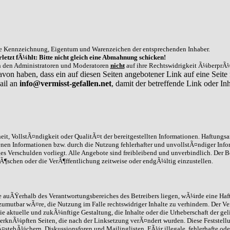
e Kennzeichnung, Eigentum und Warenzeichen der entsprechenden Inhaber.
letzt fÃ¼hlt: Bitte nicht gleich eine Abmahnung schicken!
on den Administratoren und Moderatoren
nicht
auf ihre Rechtswidrigkeit Ã¼berprÃ¼
avon haben, dass ein auf diesen Seiten angebotener Link auf eine Seite 
ail an
info@vermisst-gefallen.net
, damit der betreffende Link oder 
it, VollstÃ¤ndigkeit oder QualitÃ¤t der bereitgestellten Informationen. Haftungs
enen Informationen bzw. durch die Nutzung fehlerhafter und unvollstÃ¤ndiger Info
ges Verschulden vorliegt. Alle Angebote sind freibleibend und unverbindlich. Der B
schen oder die VerÃ¶ffentlichung zeitweise oder endgÃ¼ltig einzustellen.
die auÃŸerhalb des Verantwortungsbereiches des Betreibers liegen, wÃ¼rde eine Haft
umutbar wÃ¤re, die Nutzung im Falle rechtswidriger Inhalte zu verhindern. Der Ve
ie aktuelle und zukÃ¼nftige Gestaltung, die Inhalte oder die Urheberschaft der gel
 /verknÃ¼pften Seiten, die nach der Linksetzung verÃ¤ndert wurden. Diese Feststell
stebÃ¼chern, Diskussionsforen und Mailinglisten. FÃ¼r illegale, fehlerhafte ode