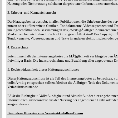
Nutzung oder Nichtnutzung solcherart dargebotener Informationen entstehen, ha
3. Urheber- und Kennzeichenrecht
Der Herausgeber ist bestrebt, in allen Publikationen die Urheberrechte der
nutzen oder auf lizenzfreie Grafiken, Tondokumente, Videosequenzen und Te
uneingeschrÃ¤nkt den Bestimmungen des jeweils gÃ¼ltigen Kennzeichenrechts
Markenzeichen nicht durch Rechte Dritter geschÃ¼tzt sind! Das Copyright fÃ¼r
Tondokumente, Videosequenzen und Texte in anderen elektronischen oder ged
4. Datenschutz
Sofern innerhalb des Internetangebotes die MÃ¶glichkeit zur Eingabe persÃ¶nl
freiwilliger Basis. Die Inanspruchnahme und Bezahlung aller angebotenen Di
5. Rechtswirksamkeit dieses Haftungsausschlusses
Dieser Haftungsausschluss ist als Teil des Internetangebotes zu betrachten, v
vollstÃ¤ndig entsprechen sollten, bleiben die Ã¼brigen Teile des Dokumente
VerhÃ¤ltnis zustande.
FÃ¼r die Richtigkeit, VollstÃ¤ndigkeit und AktualitÃ¤t der hier angebote
Informationen, insbesondere aus der Nutzung der angebotenen Links oder der
ausgeschlossen.
Besondere Hinweise zum Vermisst-Gefallen-Forum