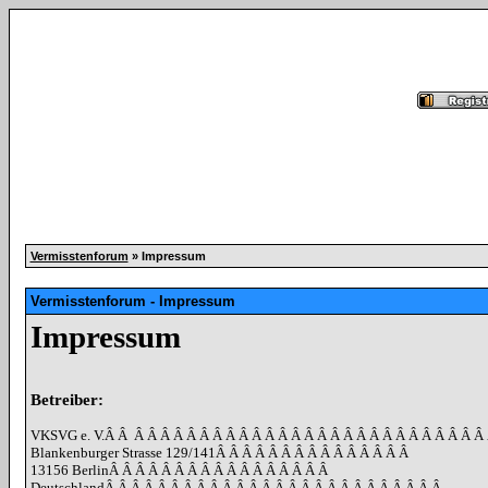
Vermisstenforum
» Impressum
Vermisstenforum - Impressum
Impressum
Betreiber:
VKSVG e. V.
Â Â
Â Â Â Â Â Â Â Â Â Â Â Â Â Â Â Â Â Â Â Â Â Â Â Â Â Â Â
Blankenburger Strasse 129/141
Â Â Â Â Â Â Â Â Â Â Â Â Â Â Â
13156 Berlin
Â Â Â Â Â Â Â Â Â Â Â Â Â Â Â Â Â
Deutschland
Â Â Â Â Â Â Â Â Â Â Â Â Â Â Â Â Â Â Â Â Â Â Â Â Â Â