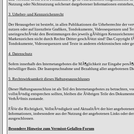
Nutzung oder Nichtnutzung solcherart dargebotener Informationen entstehen, ha
3. Urheber- und Kennzeichenrecht
Der Herausgeber ist bestrebt, in allen Publikationen die Urheberrechte der
nutzen oder auf lizenzfreie Grafiken, Tondokumente, Videosequenzen und Te
uneingeschrÃ¤nkt den Bestimmungen des jeweils gÃ¼ltigen Kennzeichenrechts
Markenzeichen nicht durch Rechte Dritter geschÃ¼tzt sind! Das Copyright fÃ¼r
Tondokumente, Videosequenzen und Texte in anderen elektronischen oder ged
4. Datenschutz
Sofern innerhalb des Internetangebotes die MÃ¶glichkeit zur Eingabe persÃ¶nl
freiwilliger Basis. Die Inanspruchnahme und Bezahlung aller angebotenen Di
5. Rechtswirksamkeit dieses Haftungsausschlusses
Dieser Haftungsausschluss ist als Teil des Internetangebotes zu betrachten, v
vollstÃ¤ndig entsprechen sollten, bleiben die Ã¼brigen Teile des Dokumente
VerhÃ¤ltnis zustande.
FÃ¼r die Richtigkeit, VollstÃ¤ndigkeit und AktualitÃ¤t der hier angebote
Informationen, insbesondere aus der Nutzung der angebotenen Links oder der
ausgeschlossen.
Besondere Hinweise zum Vermisst-Gefallen-Forum