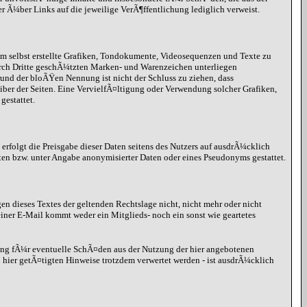
er Ã¼ber Links auf die jeweilige VerÃ¶ffentlichung lediglich verweist.
hm selbst erstellte Grafiken, Tondokumente, Videosequenzen und Texte zu
urch Dritte geschÃ¼tzten Marken- und Warenzeichen unterliegen
nd der bloÃŸen Nennung ist nicht der Schluss zu ziehen, dass
eiber der Seiten. Eine VervielfÃ¤ltigung oder Verwendung solcher Grafiken,
estattet.
erfolgt die Preisgabe dieser Daten seitens des Nutzers auf ausdrÃ¼cklich
ten bzw. unter Angabe anonymisierter Daten oder eines Pseudonyms gestattet.
gen dieses Textes der geltenden Rechtslage nicht, nicht mehr oder nicht
iner E-Mail kommt weder ein Mitglieds- noch ein sonst wie geartetes
ung fÃ¼r eventuelle SchÃ¤den aus der Nutzung der hier angebotenen
hier getÃ¤tigten Hinweise trotzdem verwertet werden - ist ausdrÃ¼cklich