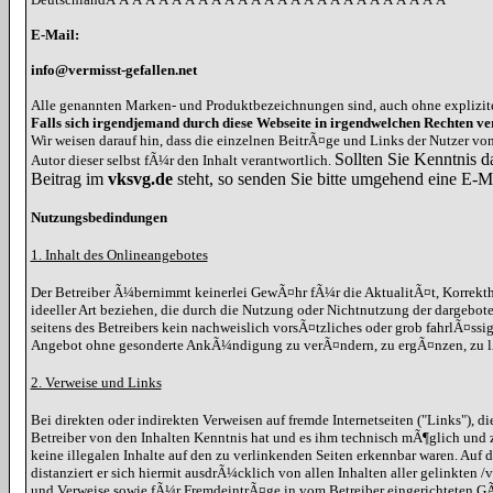
E-Mail:
info@vermisst-gefallen.net
Alle genannten Marken- und Produktbezeichnungen sind, auch ohne explizit
Falls sich irgendjemand durch diese Webseite in irgendwelchen Rechten ver
Wir weisen darauf hin, dass die einzelnen BeitrÃ¤ge und Links der Nutzer v
Sollten Sie Kenntnis d
Autor dieser selbst fÃ¼r den Inhalt verantwortlich.
Beitrag im
vksvg.de
steht, so senden Sie bitte umgehend eine E-M
Nutzungsbedindungen
1. Inhalt des Onlineangebotes
Der Betreiber Ã¼bernimmt keinerlei GewÃ¤hr fÃ¼r die AktualitÃ¤t, Korrekthe
ideeller Art beziehen, die durch die Nutzung oder Nichtnutzung der dargebot
seitens des Betreibers kein nachweislich vorsÃ¤tzliches oder grob fahrlÃ¤ssi
Angebot ohne gesonderte AnkÃ¼ndigung zu verÃ¤ndern, zu ergÃ¤nzen, zu lÃ¶
2. Verweise und Links
Bei direkten oder indirekten Verweisen auf fremde Internetseiten ("Links"), 
Betreiber von den Inhalten Kenntnis hat und es ihm technisch mÃ¶glich und z
keine illegalen Inhalte auf den zu verlinkenden Seiten erkennbar waren. Auf d
distanziert er sich hiermit ausdrÃ¼cklich von allen Inhalten aller gelinkten
und Verweise sowie fÃ¼r FremdeintrÃ¤ge in vom Betreiber eingerichteten GÃ¤