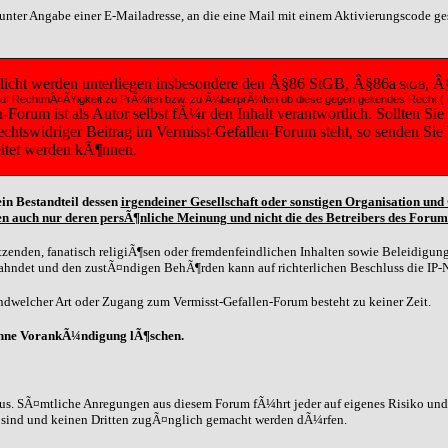
t unter Angabe einer E-Mailadresse, an die eine Mail mit einem Aktivierungscode g
tlicht werden unterliegen insbesondere den Â§86 StGB, Â§86a
, Â
StGB
diese auf RechtmÃ¤ÃŸigkeit zu PrÃ¼fen bzw. zu Ã¼berprÃ¼fen ob diese gegen geltendes Recht
orum ist als Autor selbst fÃ¼r den Inhalt verantwortlich. Sollten Sie
 rechtswidriger Beitrag im Vermisst-Gefallen-Forum steht, so senden Si
eitet werden kÃ¶nnen.
in Bestandteil dessen
irgendeiner Gesellschaft oder sonstigen Organisation un
n auch nur deren persÃ¶nliche Meinung und nicht die des Betreibers des Forum
zenden, fanatisch religiÃ¶sen oder fremdenfeindlichen Inhalten sowie Beleidigunge
eahndet und den zustÃ¤ndigen BehÃ¶rden kann auf richterlichen Beschluss die IP-
dwelcher Art oder Zugang zum Vermisst-Gefallen-Forum besteht zu keiner Zeit.
ohne VorankÃ¼ndigung lÃ¶schen.
us. SÃ¤mtliche Anregungen aus diesem Forum fÃ¼hrt jeder auf eigenes Risiko und G
n sind und keinen Dritten zugÃ¤nglich gemacht werden dÃ¼rfen.