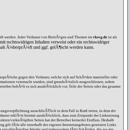
ft werden. Jeder Verfasser von BeitrÃ¤gen und Themen im
vksvg.de
ist als
mit rechtswidrigen Inhalten verweist oder ein rechtswidriger
Inhalt Ã¼berprÃ¼ft und ggf. gelÃ¶scht werden kann.
ansprÃ¼che gegen den Verfasser, welche sich auf SchÃ¤den materieller oder
rmationen verursacht wurden, sind grundsÃ¤tzlich ausgeschlossen, sofern
etreiber behÃ¤lt es sich ausdrÃ¼cklich vor, Teile der Seiten oder das gesamte
ungsverpflichtung ausschlieÃŸlich in dem Fall in Kraft treten, in dem der
rfasser erklÃ¤rt hiermit ausdrÃ¼cklich, dass zum Zeitpunkt der Linksetzung
inkten/verknÃ¼pften Seiten hat der Betreiber keinerlei Einfluss. Deshalb
ung gilt fÃ¼r alle innerhalb des eigenen Internetangebotes gesetzten Links
r unvollstÃ¤ndige Inhalte und insbesondere fÃ¼r SchÃ¤den, die aus der