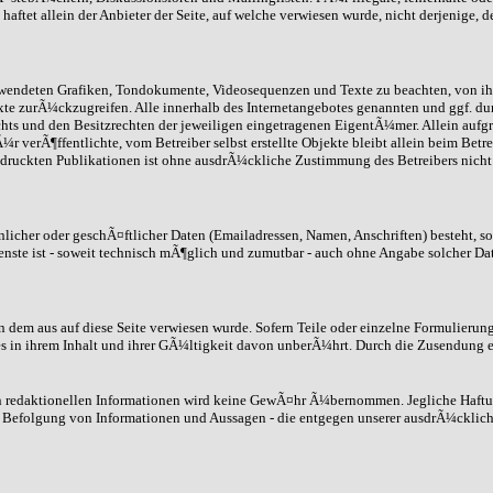
ftet allein der Anbieter der Seite, auf welche verwiesen wurde, nicht derjenige, d
 verwendeten Grafiken, Tondokumente, Videosequenzen und Texte zu beachten, von i
xte zurÃ¼ckzugreifen. Alle innerhalb des Internetangebotes genannten und ggf. d
 und den Besitzrechten der jeweiligen eingetragenen EigentÃ¼mer. Allein aufgru
 verÃ¶ffentlichte, vom Betreiber selbst erstellte Objekte bleibt allein beim Betr
ruckten Publikationen ist ohne ausdrÃ¼ckliche Zustimmung des Betreibers nicht g
icher oder geschÃ¤ftlicher Daten (Emailadressen, Namen, Anschriften) besteht, so 
enste ist - soweit technisch mÃ¶glich und zumutbar - auch ohne Angabe solcher Da
on dem aus auf diese Seite verwiesen wurde. Sofern Teile oder einzelne Formulierun
s in ihrem Inhalt und ihrer GÃ¼ltigkeit davon unberÃ¼hrt. Durch die Zusendung e
nen redaktionellen Informationen wird keine GewÃ¤hr Ã¼bernommen. Jegliche Haft
 Befolgung von Informationen und Aussagen - die entgegen unserer ausdrÃ¼cklich 