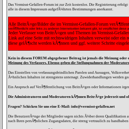
Das Vermisst-Gefallen-Forum ist zur Zeit kostenlos. Die Registrierung erfolg
alle in diesem Impressum aufgefÃ¼hrten Bestimmungen anerkannt.
Alle BeitrÃ¤ge/Bilder die im Vermisst-Gefallen-Forum verÃ¶ffen
verÃ¶ffentlicht oder links zu anderen Internetseiten bekannt gibt, ist verpflichtet 
Jeder Verfasser von BeitrÃ¤gen und Themen im Vermisst-Gefallen-F
Link auf eine Seite mit rechtswidrigen Inhalten verweist oder ein
diese gelÃ¶scht werden kÃ¶nnen und ggf. weitere Schritte eingel
Kein in diesem FORUM abgegebener Beitrag ist jemals die Meinung oder e
Meinung des Verfassers. Ebenso geben die Stellungnahmen der Moderatore
Das Einstellen von verfassungsfeindlichen Parolen und Aussagen, Volksverhet
Ã¤hnlichen Inhalten ist strengstens untersagt. Zuwiderhandlungen werden g
Ein Anspruch auf VerÃ¶ffentlichung von BeitrÃ¤gen oder Informationen irgen
Die Administratoren und Moderatoren kÃ¶nnen BeitrÃ¤ge jederzeit und 
Fragen? Schicken Sie uns eine E-Mail: info@vermisst-gefallen.net
Die BenutzerrÃ¤nge der Mitglieder sagen nichts Ã¼ber deren Qualifikation a
nach Ihren persÃ¶nlichen Zugangsdaten, die streng vertraulich zu handhabe