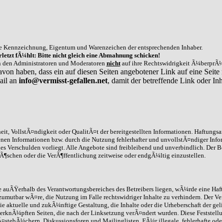
e Kennzeichnung, Eigentum und Warenzeichen der entsprechenden Inhaber.
letzt fÃ¼hlt: Bitte nicht gleich eine Abmahnung schicken!
on den Administratoren und Moderatoren
nicht
auf ihre Rechtswidrigkeit Ã¼berprÃ¼
avon haben, dass ein auf diesen Seiten angebotener Link auf eine Seite 
ail an
info@vermisst-gefallen.net
, damit der betreffende Link oder 
it, VollstÃ¤ndigkeit oder QualitÃ¤t der bereitgestellten Informationen. Haftungs
enen Informationen bzw. durch die Nutzung fehlerhafter und unvollstÃ¤ndiger Info
ges Verschulden vorliegt. Alle Angebote sind freibleibend und unverbindlich. Der B
schen oder die VerÃ¶ffentlichung zeitweise oder endgÃ¼ltig einzustellen.
die auÃŸerhalb des Verantwortungsbereiches des Betreibers liegen, wÃ¼rde eine Haft
umutbar wÃ¤re, die Nutzung im Falle rechtswidriger Inhalte zu verhindern. Der Ve
ie aktuelle und zukÃ¼nftige Gestaltung, die Inhalte oder die Urheberschaft der gel
 /verknÃ¼pften Seiten, die nach der Linksetzung verÃ¤ndert wurden. Diese Feststell
stebÃ¼chern, Diskussionsforen und Mailinglisten. FÃ¼r illegale, fehlerhafte ode