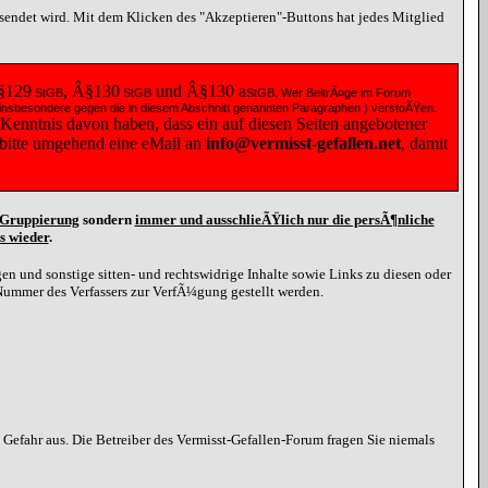
esendet wird. Mit dem Klicken des "Akzeptieren"-Buttons hat jedes Mitglied
§129
, Â§130
und Â§130
a
StGB
StGB
StGB
. Wer BeitrÃ¤ge im Forum
 ( insbesondere gegen die in diesem Abschnitt genannten Paragraphen ) verstoÃŸen.
 Kenntnis davon haben, dass ein auf diesen Seiten angebotener
e bitte umgehend eine
eMail
an
info@vermisst-gefallen.net
, damit
d Gruppierung
sondern
immer und ausschlieÃŸlich nur die persÃ¶nliche
s wieder
.
n und sonstige sitten- und rechtswidrige Inhalte sowie Links zu diesen oder
Nummer des Verfassers zur VerfÃ¼gung gestellt werden.
efahr aus. Die Betreiber des Vermisst-Gefallen-Forum fragen Sie niemals