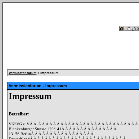
Vermisstenforum
» Impressum
Vermisstenforum - Impressum
Impressum
Betreiber:
VKSVG e. V.
Â Â
Â Â Â Â Â Â Â Â Â Â Â Â Â Â Â Â Â Â Â Â Â Â Â Â Â Â Â
Blankenburger Strasse 129/141
Â Â Â Â Â Â Â Â Â Â Â Â Â Â Â
13156 Berlin
Â Â Â Â Â Â Â Â Â Â Â Â Â Â Â Â Â
Deutschland
Â Â Â Â Â Â Â Â Â Â Â Â Â Â Â Â Â Â Â Â Â Â Â Â Â Â