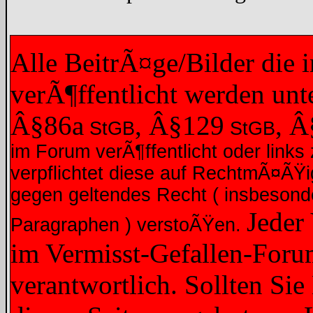
Alle BeitrÃ¤ge/Bilder die
verÃ¶ffentlicht werden un
Â§86a
, Â§129
, 
StGB
StGB
im Forum verÃ¶ffentlicht oder links 
verpflichtet diese auf RechtmÃ¤ÃŸ
gegen geltendes Recht ( insbesond
Jeder
Paragraphen ) verstoÃŸen.
im Vermisst-Gefallen-Forum
verantwortlich. Sollten Sie