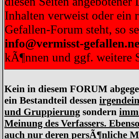
diesen Seiten angebotener L
Inhalten verweist oder ein 
Gefallen-Forum steht, so s
info@vermisst-gefallen.ne
kÃ¶nnen und ggf. weitere S
Kein in diesem FORUM abgegebe
ein Bestandteil dessen
irgendein
und Gruppierung
sondern
imme
Meinung des Verfassers. Ebens
auch nur deren persÃ¶nliche Me