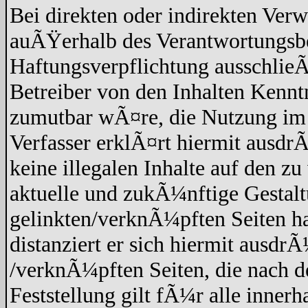
Bei direkten oder indirekten Verw
auÃŸerhalb des Verantwortungsbe
Haftungsverpflichtung ausschlieÃŸ
Betreiber von den Inhalten Kennt
zumutbar wÃ¤re, die Nutzung im F
Verfasser erklÃ¤rt hiermit ausdr
keine illegalen Inhalte auf den z
aktuelle und zukÃ¼nftige Gestaltu
gelinkten/verknÃ¼pften Seiten hat
distanziert er sich hiermit ausdrÃ
/verknÃ¼pften Seiten, die nach 
Feststellung gilt fÃ¼r alle inner