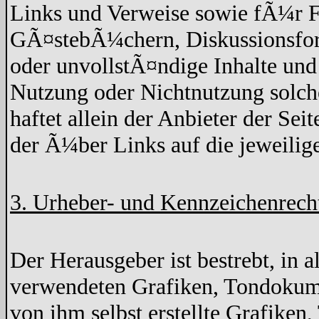
Links und Verweise sowie fÃ¼r F
GÃ¤stebÃ¼chern, Diskussionsforen
oder unvollstÃ¤ndige Inhalte un
Nutzung oder Nichtnutzung solche
haftet allein der Anbieter der Sei
der Ã¼ber Links auf die jeweilige
3. Urheber- und Kennzeichenrech
Der Herausgeber ist bestrebt, in 
verwendeten Grafiken, Tondokume
von ihm selbst erstellte Grafike