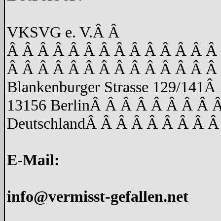
VKSVG e. V.
Â Â
Â Â Â Â Â Â Â Â Â Â Â Â Â Â
Â Â Â Â Â Â Â Â Â Â Â Â Â Â
Blankenburger Strasse 129/141
Â 
13156 Berlin
Â Â Â Â Â Â Â Â 
Deutschland
Â Â Â Â Â Â Â Â Â
E-Mail:
info@vermisst-gefallen.net