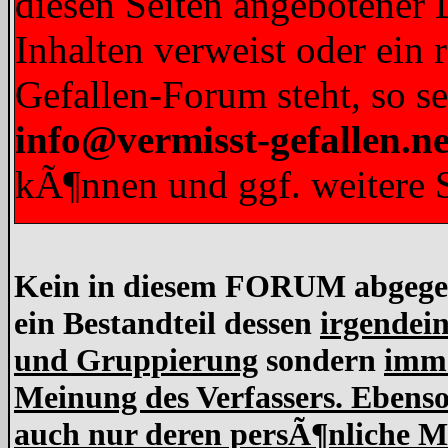
diesen Seiten angebotener L
Inhalten verweist oder ein 
Gefallen-Forum steht, so s
info@vermisst-gefallen.ne
kÃ¶nnen und ggf. weitere S
Kein in diesem FORUM abgegebe
ein Bestandteil dessen
irgendein
und Gruppierung
sondern
imme
Meinung des Verfassers. Ebens
auch nur deren persÃ¶nliche Me