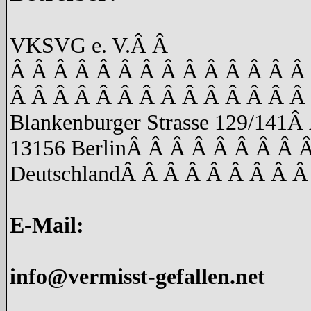
VKSVG e. V.
Â Â
Â Â Â Â Â Â Â Â Â Â Â Â Â Â
Â Â Â Â Â Â Â Â Â Â Â Â Â Â
Blankenburger Strasse 129/141
Â 
13156 Berlin
Â Â Â Â Â Â Â Â 
Deutschland
Â Â Â Â Â Â Â Â Â
E-Mail:
info@vermisst-gefallen.net