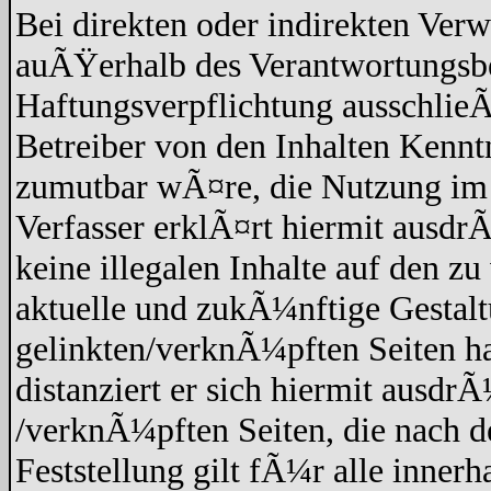
Bei direkten oder indirekten Verw
auÃŸerhalb des Verantwortungsbe
Haftungsverpflichtung ausschlieÃŸ
Betreiber von den Inhalten Kennt
zumutbar wÃ¤re, die Nutzung im F
Verfasser erklÃ¤rt hiermit ausdr
keine illegalen Inhalte auf den z
aktuelle und zukÃ¼nftige Gestaltu
gelinkten/verknÃ¼pften Seiten hat
distanziert er sich hiermit ausdrÃ
/verknÃ¼pften Seiten, die nach 
Feststellung gilt fÃ¼r alle inner