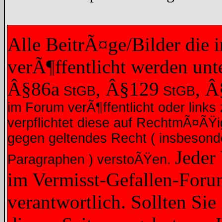
Alle BeitrÃ¤ge/Bilder die
verÃ¶ffentlicht werden un
Â§86a
, Â§129
, 
StGB
StGB
im Forum verÃ¶ffentlicht oder links 
verpflichtet diese auf RechtmÃ¤ÃŸ
gegen geltendes Recht ( insbesond
Jeder
Paragraphen ) verstoÃŸen.
im Vermisst-Gefallen-Forum
verantwortlich. Sollten Sie