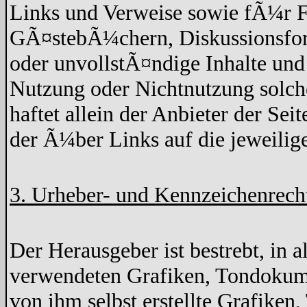
Links und Verweise sowie fÃ¼r F
GÃ¤stebÃ¼chern, Diskussionsforen
oder unvollstÃ¤ndige Inhalte un
Nutzung oder Nichtnutzung solche
haftet allein der Anbieter der Sei
der Ã¼ber Links auf die jeweilige
3. Urheber- und Kennzeichenrech
Der Herausgeber ist bestrebt, in 
verwendeten Grafiken, Tondokume
von ihm selbst erstellte Grafike