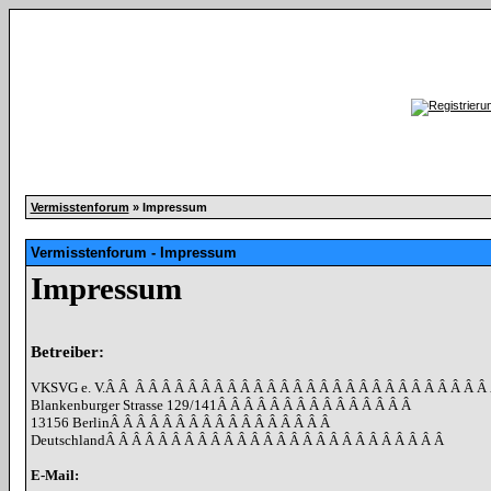
Vermisstenforum
» Impressum
Vermisstenforum - Impressum
Impressum
Betreiber:
VKSVG e. V.
Â Â
Â Â Â Â Â Â Â Â Â Â Â Â Â Â Â Â Â Â Â Â Â Â Â Â Â Â Â
Blankenburger Strasse 129/141
Â Â Â Â Â Â Â Â Â Â Â Â Â Â Â
13156 Berlin
Â Â Â Â Â Â Â Â Â Â Â Â Â Â Â Â Â
Deutschland
Â Â Â Â Â Â Â Â Â Â Â Â Â Â Â Â Â Â Â Â Â Â Â Â Â Â
E-Mail: