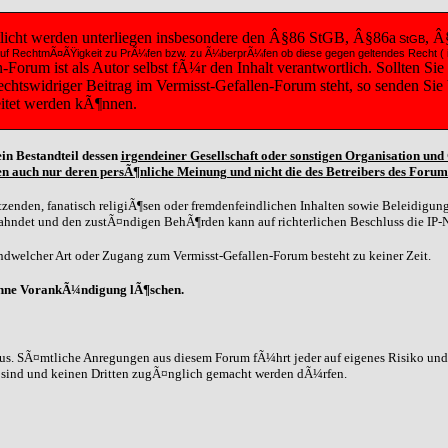
tlicht werden unterliegen insbesondere den Â§86 StGB, Â§86a
, Â
StGB
diese auf RechtmÃ¤ÃŸigkeit zu PrÃ¼fen bzw. zu Ã¼berprÃ¼fen ob diese gegen geltendes Recht
orum ist als Autor selbst fÃ¼r den Inhalt verantwortlich. Sollten Sie
 rechtswidriger Beitrag im Vermisst-Gefallen-Forum steht, so senden Si
eitet werden kÃ¶nnen.
in Bestandteil dessen
irgendeiner Gesellschaft oder sonstigen Organisation un
n auch nur deren persÃ¶nliche Meinung und nicht die des Betreibers des Forum
zenden, fanatisch religiÃ¶sen oder fremdenfeindlichen Inhalten sowie Beleidigunge
eahndet und den zustÃ¤ndigen BehÃ¶rden kann auf richterlichen Beschluss die IP-
dwelcher Art oder Zugang zum Vermisst-Gefallen-Forum besteht zu keiner Zeit.
ohne VorankÃ¼ndigung lÃ¶schen.
us. SÃ¤mtliche Anregungen aus diesem Forum fÃ¼hrt jeder auf eigenes Risiko und G
n sind und keinen Dritten zugÃ¤nglich gemacht werden dÃ¼rfen.