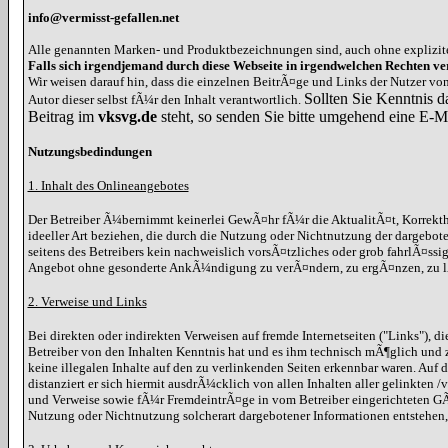
info@vermisst-gefallen.net
Alle genannten Marken- und Produktbezeichnungen sind, auch ohne explizit
Falls sich irgendjemand durch diese Webseite in irgendwelchen Rechten ver
Wir weisen darauf hin, dass die einzelnen BeitrÃ¤ge und Links der Nutzer v
Sollten Sie Kenntnis d
Autor dieser selbst fÃ¼r den Inhalt verantwortlich.
Beitrag im
vksvg.de
steht, so senden Sie bitte umgehend eine E-M
Nutzungsbedindungen
1. Inhalt des Onlineangebotes
Der Betreiber Ã¼bernimmt keinerlei GewÃ¤hr fÃ¼r die AktualitÃ¤t, Korrekthe
ideeller Art beziehen, die durch die Nutzung oder Nichtnutzung der dargebot
seitens des Betreibers kein nachweislich vorsÃ¤tzliches oder grob fahrlÃ¤ssi
Angebot ohne gesonderte AnkÃ¼ndigung zu verÃ¤ndern, zu ergÃ¤nzen, zu lÃ¶
2. Verweise und Links
Bei direkten oder indirekten Verweisen auf fremde Internetseiten ("Links"), 
Betreiber von den Inhalten Kenntnis hat und es ihm technisch mÃ¶glich und z
keine illegalen Inhalte auf den zu verlinkenden Seiten erkennbar waren. Auf d
distanziert er sich hiermit ausdrÃ¼cklich von allen Inhalten aller gelinkten
und Verweise sowie fÃ¼r FremdeintrÃ¤ge in vom Betreiber eingerichteten GÃ¤
Nutzung oder Nichtnutzung solcherart dargebotener Informationen entstehen, ha