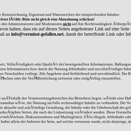
e Kennzeichnung, Eigentum und Warenzeichen der entsprechenden Inhaber.
letzt fÃ¼hlt: Bitte nicht gleich eine Abmahnung schicken!
on den Administratoren und Moderatoren
nicht
auf ihre Rechtswidrigkeit Ã¼berprÃ¼
avon haben, dass ein auf diesen Seiten angebotener Link auf eine Seite 
ail an
info@vermisst-gefallen.net
, damit der betreffende Link oder 
it, VollstÃ¤ndigkeit oder QualitÃ¤t der bereitgestellten Informationen. Haftungs
enen Informationen bzw. durch die Nutzung fehlerhafter und unvollstÃ¤ndiger Info
ges Verschulden vorliegt. Alle Angebote sind freibleibend und unverbindlich. Der B
schen oder die VerÃ¶ffentlichung zeitweise oder endgÃ¼ltig einzustellen.
die auÃŸerhalb des Verantwortungsbereiches des Betreibers liegen, wÃ¼rde eine Haft
umutbar wÃ¤re, die Nutzung im Falle rechtswidriger Inhalte zu verhindern. Der Ve
ie aktuelle und zukÃ¼nftige Gestaltung, die Inhalte oder die Urheberschaft der gel
 /verknÃ¼pften Seiten, die nach der Linksetzung verÃ¤ndert wurden. Diese Feststell
stebÃ¼chern, Diskussionsforen und Mailinglisten. FÃ¼r illegale, fehlerhafte ode
ftet allein der Anbieter der Seite, auf welche verwiesen wurde, nicht derjenige, d