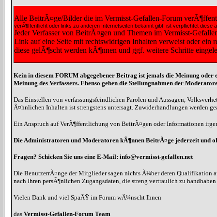
Alle BeitrÃ¤ge/Bilder die im Vermisst-Gefallen-Forum verÃ¶ffen
verÃ¶ffentlicht oder links zu anderen Internetseiten bekannt gibt, ist verpflichtet 
Jeder Verfasser von BeitrÃ¤gen und Themen im Vermisst-Gefallen-F
Link auf eine Seite mit rechtswidrigen Inhalten verweist oder ein
diese gelÃ¶scht werden kÃ¶nnen und ggf. weitere Schritte eingel
Kein in diesem FORUM abgegebener Beitrag ist jemals die Meinung oder e
Meinung des Verfassers. Ebenso geben die Stellungnahmen der Moderatore
Das Einstellen von verfassungsfeindlichen Parolen und Aussagen, Volksverhet
Ã¤hnlichen Inhalten ist strengstens untersagt. Zuwiderhandlungen werden g
Ein Anspruch auf VerÃ¶ffentlichung von BeitrÃ¤gen oder Informationen irgen
Die Administratoren und Moderatoren kÃ¶nnen BeitrÃ¤ge jederzeit und 
Fragen? Schicken Sie uns eine E-Mail: info@vermisst-gefallen.net
Die BenutzerrÃ¤nge der Mitglieder sagen nichts Ã¼ber deren Qualifikation a
nach Ihren persÃ¶nlichen Zugangsdaten, die streng vertraulich zu handhabe
Vielen Dank und viel SpaÃŸ im Forum wÃ¼nscht Ihnen
das
Vermisst-Gefallen-Forum Team