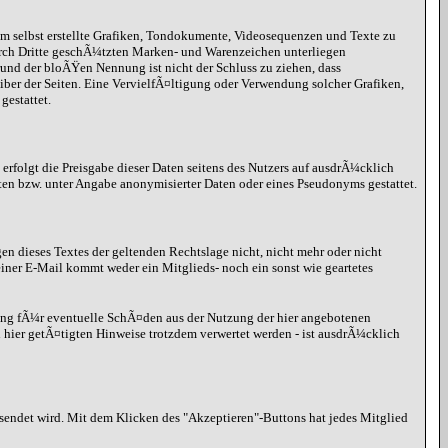
hm selbst erstellte Grafiken, Tondokumente, Videosequenzen und Texte zu
urch Dritte geschÃ¼tzten Marken- und Warenzeichen unterliegen
nd der bloÃŸen Nennung ist nicht der Schluss zu ziehen, dass
eiber der Seiten. Eine VervielfÃ¤ltigung oder Verwendung solcher Grafiken,
estattet.
erfolgt die Preisgabe dieser Daten seitens des Nutzers auf ausdrÃ¼cklich
ten bzw. unter Angabe anonymisierter Daten oder eines Pseudonyms gestattet.
gen dieses Textes der geltenden Rechtslage nicht, nicht mehr oder nicht
iner E-Mail kommt weder ein Mitglieds- noch ein sonst wie geartetes
ung fÃ¼r eventuelle SchÃ¤den aus der Nutzung der hier angebotenen
hier getÃ¤tigten Hinweise trotzdem verwertet werden - ist ausdrÃ¼cklich
esendet wird. Mit dem Klicken des "Akzeptieren"-Buttons hat jedes Mitglied