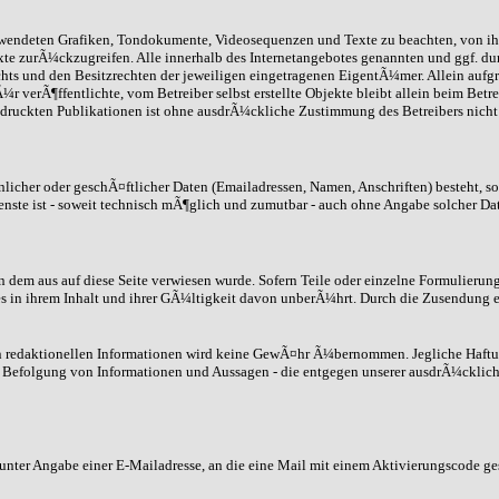
 verwendeten Grafiken, Tondokumente, Videosequenzen und Texte zu beachten, von i
xte zurÃ¼ckzugreifen. Alle innerhalb des Internetangebotes genannten und ggf. d
 und den Besitzrechten der jeweiligen eingetragenen EigentÃ¼mer. Allein aufgru
 verÃ¶ffentlichte, vom Betreiber selbst erstellte Objekte bleibt allein beim Betr
ruckten Publikationen ist ohne ausdrÃ¼ckliche Zustimmung des Betreibers nicht g
icher oder geschÃ¤ftlicher Daten (Emailadressen, Namen, Anschriften) besteht, so 
enste ist - soweit technisch mÃ¶glich und zumutbar - auch ohne Angabe solcher Da
on dem aus auf diese Seite verwiesen wurde. Sofern Teile oder einzelne Formulierun
s in ihrem Inhalt und ihrer GÃ¼ltigkeit davon unberÃ¼hrt. Durch die Zusendung e
nen redaktionellen Informationen wird keine GewÃ¤hr Ã¼bernommen. Jegliche Haft
 Befolgung von Informationen und Aussagen - die entgegen unserer ausdrÃ¼cklich 
t unter Angabe einer E-Mailadresse, an die eine Mail mit einem Aktivierungscode g