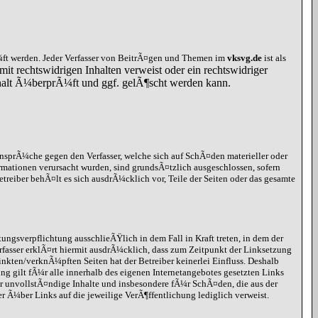
ft werden. Jeder Verfasser von BeitrÃ¤gen und Themen im
vksvg.de
ist als
mit rechtswidrigen Inhalten verweist oder ein rechtswidriger
Inhalt Ã¼berprÃ¼ft und ggf. gelÃ¶scht werden kann.
ansprÃ¼che gegen den Verfasser, welche sich auf SchÃ¤den materieller oder
rmationen verursacht wurden, sind grundsÃ¤tzlich ausgeschlossen, sofern
etreiber behÃ¤lt es sich ausdrÃ¼cklich vor, Teile der Seiten oder das gesamte
ungsverpflichtung ausschlieÃŸlich in dem Fall in Kraft treten, in dem der
rfasser erklÃ¤rt hiermit ausdrÃ¼cklich, dass zum Zeitpunkt der Linksetzung
inkten/verknÃ¼pften Seiten hat der Betreiber keinerlei Einfluss. Deshalb
ung gilt fÃ¼r alle innerhalb des eigenen Internetangebotes gesetzten Links
r unvollstÃ¤ndige Inhalte und insbesondere fÃ¼r SchÃ¤den, die aus der
er Ã¼ber Links auf die jeweilige VerÃ¶ffentlichung lediglich verweist.