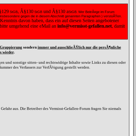
§129
, Â§130
und Â§130
a
StGB
StGB
StGB
. Wer BeitrÃ¤ge im Forum
 ( insbesondere gegen die in diesem Abschnitt genannten Paragraphen ) verstoÃŸen.
 Kenntnis davon haben, dass ein auf diesen Seiten angebotener
e bitte umgehend eine
eMail
an
info@vermisst-gefallen.net
, damit
d Gruppierung
sondern
immer und ausschlieÃŸlich nur die persÃ¶nliche
s wieder
.
n und sonstige sitten- und rechtswidrige Inhalte sowie Links zu diesen oder
Nummer des Verfassers zur VerfÃ¼gung gestellt werden.
efahr aus. Die Betreiber des Vermisst-Gefallen-Forum fragen Sie niemals