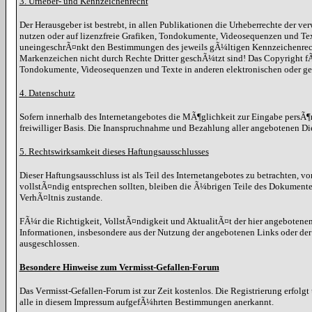
3. Urheber- und Kennzeichenrecht
Der Herausgeber ist bestrebt, in allen Publikationen die Urheberrechte der
nutzen oder auf lizenzfreie Grafiken, Tondokumente, Videosequenzen und Te
uneingeschrÃ¤nkt den Bestimmungen des jeweils gÃ¼ltigen Kennzeichenrechts
Markenzeichen nicht durch Rechte Dritter geschÃ¼tzt sind! Das Copyright fÃ¼r
Tondokumente, Videosequenzen und Texte in anderen elektronischen oder ged
4. Datenschutz
Sofern innerhalb des Internetangebotes die MÃ¶glichkeit zur Eingabe persÃ¶nl
freiwilliger Basis. Die Inanspruchnahme und Bezahlung aller angebotenen Di
5. Rechtswirksamkeit dieses Haftungsausschlusses
Dieser Haftungsausschluss ist als Teil des Internetangebotes zu betrachten, v
vollstÃ¤ndig entsprechen sollten, bleiben die Ã¼brigen Teile des Dokumente
VerhÃ¤ltnis zustande.
FÃ¼r die Richtigkeit, VollstÃ¤ndigkeit und AktualitÃ¤t der hier angebote
Informationen, insbesondere aus der Nutzung der angebotenen Links oder der
ausgeschlossen.
Besondere Hinweise zum Vermisst-Gefallen-Forum
Das Vermisst-Gefallen-Forum ist zur Zeit kostenlos. Die Registrierung erfolg
alle in diesem Impressum aufgefÃ¼hrten Bestimmungen anerkannt.