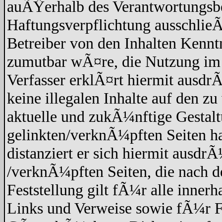
auÃŸerhalb des Verantwortungsbe
Haftungsverpflichtung ausschlieÃŸ
Betreiber von den Inhalten Kennt
zumutbar wÃ¤re, die Nutzung im F
Verfasser erklÃ¤rt hiermit ausdr
keine illegalen Inhalte auf den z
aktuelle und zukÃ¼nftige Gestaltu
gelinkten/verknÃ¼pften Seiten hat
distanziert er sich hiermit ausdrÃ
/verknÃ¼pften Seiten, die nach 
Feststellung gilt fÃ¼r alle inner
Links und Verweise sowie fÃ¼r F