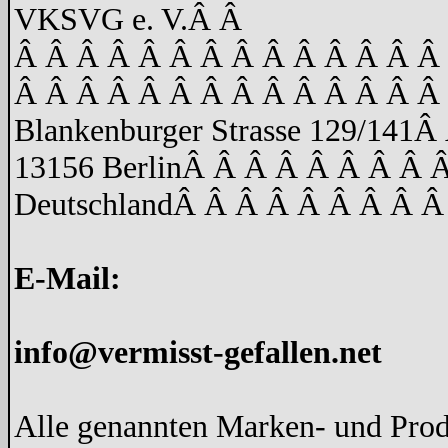
VKSVG e. V.
Â Â
Â Â Â Â Â Â Â Â Â Â Â Â Â Â
Â Â Â Â Â Â Â Â Â Â Â Â Â Â
Blankenburger Strasse 129/141
Â 
13156 Berlin
Â Â Â Â Â Â Â Â 
Deutschland
Â Â Â Â Â Â Â Â Â
E-Mail:
info@vermisst-gefallen.net
Alle genannten Marken- und Prod