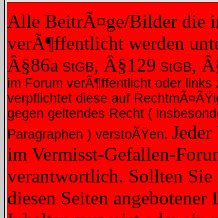
Alle BeitrÃ¤ge/Bilder die
verÃ¶ffentlicht werden un
Â§86a
, Â§129
, 
StGB
StGB
im Forum verÃ¶ffentlicht oder links 
verpflichtet diese auf RechtmÃ¤ÃŸ
gegen geltendes Recht ( insbesond
Jeder
Paragraphen ) verstoÃŸen.
im Vermisst-Gefallen-Forum
verantwortlich. Sollten Sie
diesen Seiten angebotener L