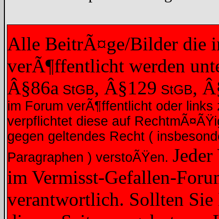
Alle BeitrÃ¤ge/Bilder die
verÃ¶ffentlicht werden un
Â§86a
, Â§129
, 
StGB
StGB
im Forum verÃ¶ffentlicht oder links 
verpflichtet diese auf RechtmÃ¤ÃŸ
gegen geltendes Recht ( insbesond
Jeder
Paragraphen ) verstoÃŸen.
im Vermisst-Gefallen-Forum
verantwortlich. Sollten Sie