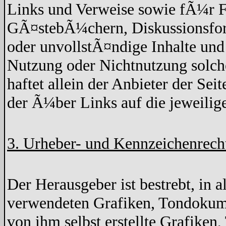
Links und Verweise sowie fÃ¼r F
GÃ¤stebÃ¼chern, Diskussionsforen
oder unvollstÃ¤ndige Inhalte un
Nutzung oder Nichtnutzung solche
haftet allein der Anbieter der Sei
der Ã¼ber Links auf die jeweilige
3. Urheber- und Kennzeichenrech
Der Herausgeber ist bestrebt, in 
verwendeten Grafiken, Tondokume
von ihm selbst erstellte Grafike