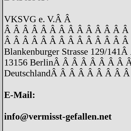
VKSVG e. V.
Â Â
Â Â Â Â Â Â Â Â Â Â Â Â Â Â
Â Â Â Â Â Â Â Â Â Â Â Â Â Â
Blankenburger Strasse 129/141
Â 
13156 Berlin
Â Â Â Â Â Â Â Â 
Deutschland
Â Â Â Â Â Â Â Â Â
E-Mail:
info@vermisst-gefallen.net