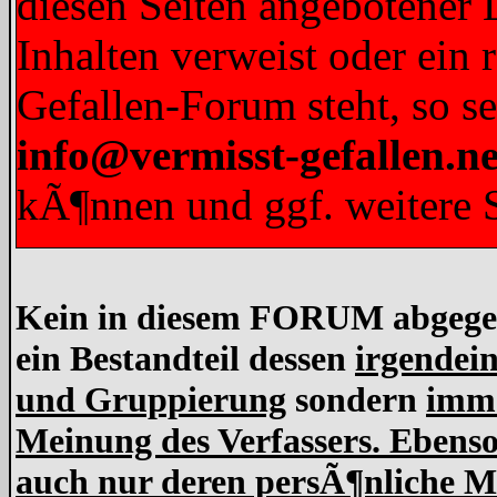
diesen Seiten angebotener L
Inhalten verweist oder ein 
Gefallen-Forum steht, so s
info@vermisst-gefallen.ne
kÃ¶nnen und ggf. weitere S
Kein in diesem FORUM abgegebe
ein Bestandteil dessen
irgendein
und Gruppierung
sondern
imme
Meinung des Verfassers. Ebens
auch nur deren persÃ¶nliche Me