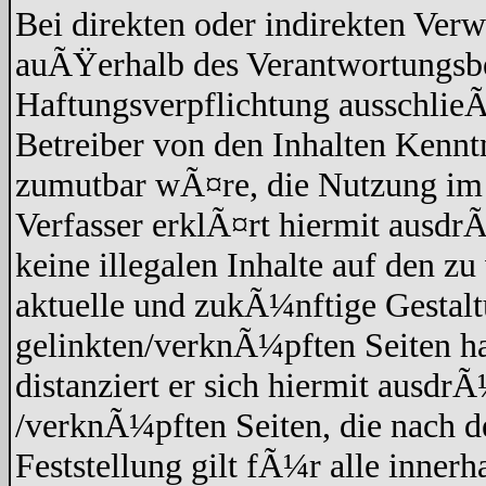
Bei direkten oder indirekten Verw
auÃŸerhalb des Verantwortungsbe
Haftungsverpflichtung ausschlieÃŸ
Betreiber von den Inhalten Kennt
zumutbar wÃ¤re, die Nutzung im F
Verfasser erklÃ¤rt hiermit ausdr
keine illegalen Inhalte auf den z
aktuelle und zukÃ¼nftige Gestaltu
gelinkten/verknÃ¼pften Seiten hat
distanziert er sich hiermit ausdrÃ
/verknÃ¼pften Seiten, die nach 
Feststellung gilt fÃ¼r alle inner