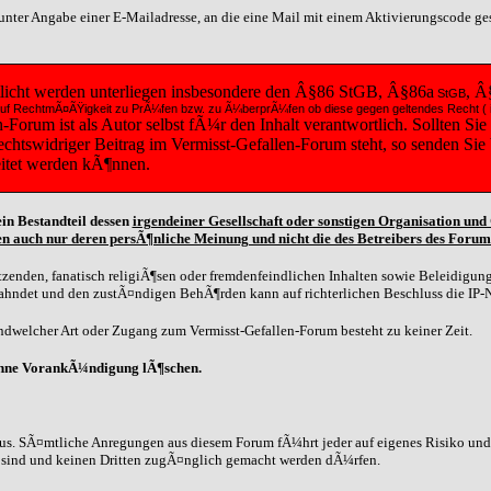
t unter Angabe einer E-Mailadresse, an die eine Mail mit einem Aktivierungscode g
tlicht werden unterliegen insbesondere den Â§86 StGB, Â§86a
, Â
StGB
diese auf RechtmÃ¤ÃŸigkeit zu PrÃ¼fen bzw. zu Ã¼berprÃ¼fen ob diese gegen geltendes Recht
orum ist als Autor selbst fÃ¼r den Inhalt verantwortlich. Sollten Sie
 rechtswidriger Beitrag im Vermisst-Gefallen-Forum steht, so senden Si
eitet werden kÃ¶nnen.
in Bestandteil dessen
irgendeiner Gesellschaft oder sonstigen Organisation un
n auch nur deren persÃ¶nliche Meinung und nicht die des Betreibers des Forum
zenden, fanatisch religiÃ¶sen oder fremdenfeindlichen Inhalten sowie Beleidigunge
eahndet und den zustÃ¤ndigen BehÃ¶rden kann auf richterlichen Beschluss die IP-
dwelcher Art oder Zugang zum Vermisst-Gefallen-Forum besteht zu keiner Zeit.
ohne VorankÃ¼ndigung lÃ¶schen.
us. SÃ¤mtliche Anregungen aus diesem Forum fÃ¼hrt jeder auf eigenes Risiko und G
n sind und keinen Dritten zugÃ¤nglich gemacht werden dÃ¼rfen.