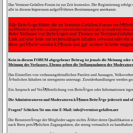
Das Vermisst-Gefallen-Forum ist zur Zeit kostenlos. Die Registrierung erfolg
alle in diesem Impressum aufgefÃ¼hrten Bestimmungen anerkannt.
Alle BeitrÃ¤ge/Bilder die im Vermisst-Gefallen-Forum verÃ¶ffen
verÃ¶ffentlicht oder links zu anderen Internetseiten bekannt gibt, ist verpflichtet 
Jeder Verfasser von BeitrÃ¤gen und Themen im Vermisst-Gefallen-F
Link auf eine Seite mit rechtswidrigen Inhalten verweist oder ein
diese gelÃ¶scht werden kÃ¶nnen und ggf. weitere Schritte eingel
Kein in diesem FORUM abgegebener Beitrag ist jemals die Meinung oder e
Meinung des Verfassers. Ebenso geben die Stellungnahmen der Moderatore
Das Einstellen von verfassungsfeindlichen Parolen und Aussagen, Volksverhet
Ã¤hnlichen Inhalten ist strengstens untersagt. Zuwiderhandlungen werden g
Ein Anspruch auf VerÃ¶ffentlichung von BeitrÃ¤gen oder Informationen irgen
Die Administratoren und Moderatoren kÃ¶nnen BeitrÃ¤ge jederzeit und 
Fragen? Schicken Sie uns eine E-Mail: info@vermisst-gefallen.net
Die BenutzerrÃ¤nge der Mitglieder sagen nichts Ã¼ber deren Qualifikation a
nach Ihren persÃ¶nlichen Zugangsdaten, die streng vertraulich zu handhabe