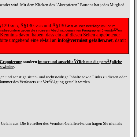
esendet wird. Mit dem Klicken des "Akzeptieren"-Buttons hat jedes Mitglied
§129
, Â§130
und Â§130
a
StGB
StGB
StGB
. Wer BeitrÃ¤ge im Forum
 ( insbesondere gegen die in diesem Abschnitt genannten Paragraphen ) verstoÃŸen.
 Kenntnis davon haben, dass ein auf diesen Seiten angebotener
e bitte umgehend eine
eMail
an
info@vermisst-gefallen.net
, damit
d Gruppierung
sondern
immer und ausschlieÃŸlich nur die persÃ¶nliche
s wieder
.
n und sonstige sitten- und rechtswidrige Inhalte sowie Links zu diesen oder
Nummer des Verfassers zur VerfÃ¼gung gestellt werden.
efahr aus. Die Betreiber des Vermisst-Gefallen-Forum fragen Sie niemals