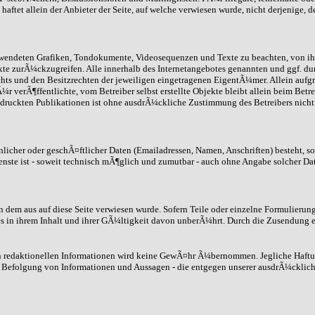
ftet allein der Anbieter der Seite, auf welche verwiesen wurde, nicht derjenige, d
 verwendeten Grafiken, Tondokumente, Videosequenzen und Texte zu beachten, von i
xte zurÃ¼ckzugreifen. Alle innerhalb des Internetangebotes genannten und ggf. d
 und den Besitzrechten der jeweiligen eingetragenen EigentÃ¼mer. Allein aufgru
 verÃ¶ffentlichte, vom Betreiber selbst erstellte Objekte bleibt allein beim Betr
ruckten Publikationen ist ohne ausdrÃ¼ckliche Zustimmung des Betreibers nicht g
icher oder geschÃ¤ftlicher Daten (Emailadressen, Namen, Anschriften) besteht, so 
enste ist - soweit technisch mÃ¶glich und zumutbar - auch ohne Angabe solcher Da
on dem aus auf diese Seite verwiesen wurde. Sofern Teile oder einzelne Formulierun
s in ihrem Inhalt und ihrer GÃ¼ltigkeit davon unberÃ¼hrt. Durch die Zusendung e
nen redaktionellen Informationen wird keine GewÃ¤hr Ã¼bernommen. Jegliche Haft
 Befolgung von Informationen und Aussagen - die entgegen unserer ausdrÃ¼cklich 