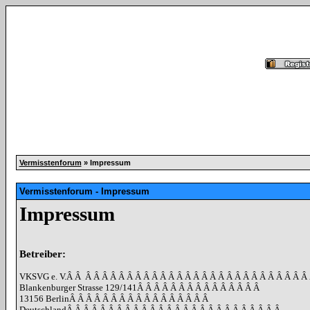
Vermisstenforum
» Impressum
Vermisstenforum - Impressum
Impressum
Betreiber:
VKSVG e. V.
Â Â
Â Â Â Â Â Â Â Â Â Â Â Â Â Â Â Â Â Â Â Â Â Â Â Â Â Â Â
Blankenburger Strasse 129/141
Â Â Â Â Â Â Â Â Â Â Â Â Â Â Â
13156 Berlin
Â Â Â Â Â Â Â Â Â Â Â Â Â Â Â Â Â
Deutschland
Â Â Â Â Â Â Â Â Â Â Â Â Â Â Â Â Â Â Â Â Â Â Â Â Â Â