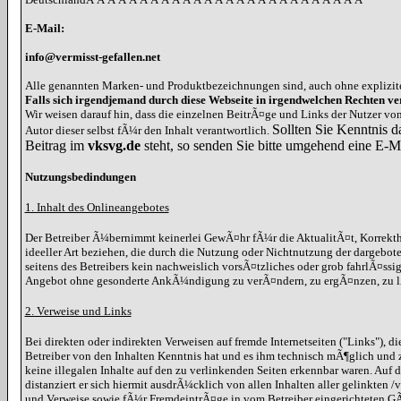
E-Mail:
info@vermisst-gefallen.net
Alle genannten Marken- und Produktbezeichnungen sind, auch ohne explizit
Falls sich irgendjemand durch diese Webseite in irgendwelchen Rechten ver
Wir weisen darauf hin, dass die einzelnen BeitrÃ¤ge und Links der Nutzer v
Sollten Sie Kenntnis d
Autor dieser selbst fÃ¼r den Inhalt verantwortlich.
Beitrag im
vksvg.de
steht, so senden Sie bitte umgehend eine E-M
Nutzungsbedindungen
1. Inhalt des Onlineangebotes
Der Betreiber Ã¼bernimmt keinerlei GewÃ¤hr fÃ¼r die AktualitÃ¤t, Korrekthe
ideeller Art beziehen, die durch die Nutzung oder Nichtnutzung der dargebot
seitens des Betreibers kein nachweislich vorsÃ¤tzliches oder grob fahrlÃ¤ssi
Angebot ohne gesonderte AnkÃ¼ndigung zu verÃ¤ndern, zu ergÃ¤nzen, zu lÃ¶
2. Verweise und Links
Bei direkten oder indirekten Verweisen auf fremde Internetseiten ("Links"), 
Betreiber von den Inhalten Kenntnis hat und es ihm technisch mÃ¶glich und z
keine illegalen Inhalte auf den zu verlinkenden Seiten erkennbar waren. Auf d
distanziert er sich hiermit ausdrÃ¼cklich von allen Inhalten aller gelinkten
und Verweise sowie fÃ¼r FremdeintrÃ¤ge in vom Betreiber eingerichteten GÃ¤