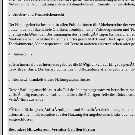
Nutzung oder Nichtnutzung solcherart dargebotener Informationen entstehen, ha
3. Urheber- und Kennzeichenrecht
Der Herausgeber ist bestrebt, in allen Publikationen die Urheberrechte der
nutzen oder auf lizenzfreie Grafiken, Tondokumente, Videosequenzen und Te
uneingeschrÃ¤nkt den Bestimmungen des jeweils gÃ¼ltigen Kennzeichenrechts
Markenzeichen nicht durch Rechte Dritter geschÃ¼tzt sind! Das Copyright fÃ¼r
Tondokumente, Videosequenzen und Texte in anderen elektronischen oder ged
4. Datenschutz
Sofern innerhalb des Internetangebotes die MÃ¶glichkeit zur Eingabe persÃ¶nl
freiwilliger Basis. Die Inanspruchnahme und Bezahlung aller angebotenen Di
5. Rechtswirksamkeit dieses Haftungsausschlusses
Dieser Haftungsausschluss ist als Teil des Internetangebotes zu betrachten, v
vollstÃ¤ndig entsprechen sollten, bleiben die Ã¼brigen Teile des Dokumente
VerhÃ¤ltnis zustande.
FÃ¼r die Richtigkeit, VollstÃ¤ndigkeit und AktualitÃ¤t der hier angebote
Informationen, insbesondere aus der Nutzung der angebotenen Links oder der
ausgeschlossen.
Besondere Hinweise zum Vermisst-Gefallen-Forum