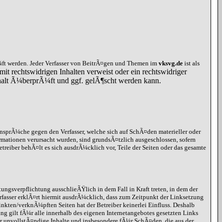
ft werden. Jeder Verfasser von BeitrÃ¤gen und Themen im
vksvg.de
ist als
mit rechtswidrigen Inhalten verweist oder ein rechtswidriger
Inhalt Ã¼berprÃ¼ft und ggf. gelÃ¶scht werden kann.
ansprÃ¼che gegen den Verfasser, welche sich auf SchÃ¤den materieller oder
rmationen verursacht wurden, sind grundsÃ¤tzlich ausgeschlossen, sofern
etreiber behÃ¤lt es sich ausdrÃ¼cklich vor, Teile der Seiten oder das gesamte
ungsverpflichtung ausschlieÃŸlich in dem Fall in Kraft treten, in dem der
rfasser erklÃ¤rt hiermit ausdrÃ¼cklich, dass zum Zeitpunkt der Linksetzung
inkten/verknÃ¼pften Seiten hat der Betreiber keinerlei Einfluss. Deshalb
ung gilt fÃ¼r alle innerhalb des eigenen Internetangebotes gesetzten Links
r unvollstÃ¤ndige Inhalte und insbesondere fÃ¼r SchÃ¤den, die aus der