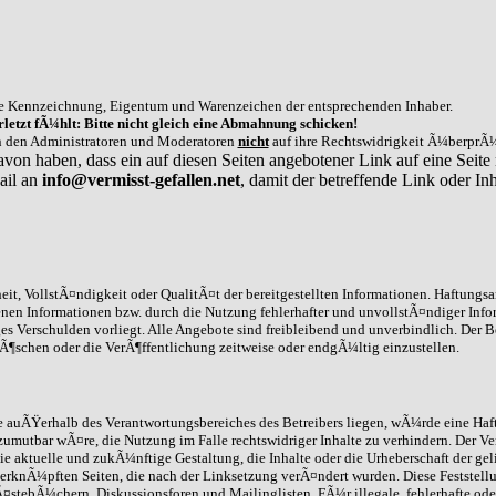
e Kennzeichnung, Eigentum und Warenzeichen der entsprechenden Inhaber.
letzt fÃ¼hlt: Bitte nicht gleich eine Abmahnung schicken!
on den Administratoren und Moderatoren
nicht
auf ihre Rechtswidrigkeit Ã¼berprÃ¼
avon haben, dass ein auf diesen Seiten angebotener Link auf eine Seite 
ail an
info@vermisst-gefallen.net
, damit der betreffende Link oder 
it, VollstÃ¤ndigkeit oder QualitÃ¤t der bereitgestellten Informationen. Haftungs
enen Informationen bzw. durch die Nutzung fehlerhafter und unvollstÃ¤ndiger Info
ges Verschulden vorliegt. Alle Angebote sind freibleibend und unverbindlich. Der B
schen oder die VerÃ¶ffentlichung zeitweise oder endgÃ¼ltig einzustellen.
die auÃŸerhalb des Verantwortungsbereiches des Betreibers liegen, wÃ¼rde eine Haft
umutbar wÃ¤re, die Nutzung im Falle rechtswidriger Inhalte zu verhindern. Der Ve
ie aktuelle und zukÃ¼nftige Gestaltung, die Inhalte oder die Urheberschaft der gel
 /verknÃ¼pften Seiten, die nach der Linksetzung verÃ¤ndert wurden. Diese Feststell
stebÃ¼chern, Diskussionsforen und Mailinglisten. FÃ¼r illegale, fehlerhafte ode