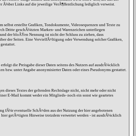
er Ã¼ber Links auf die jeweilige VerÃ¶ffentlichung lediglich verweist.
hm selbst erstellte Grafiken, Tondokumente, Videosequenzen und Texte zu
urch Dritte geschÃ¼tzten Marken- und Warenzeichen unterliegen
nd der bloÃŸen Nennung ist nicht der Schluss zu ziehen, dass
eiber der Seiten. Eine VervielfÃ¤ltigung oder Verwendung solcher Grafiken,
estattet.
erfolgt die Preisgabe dieser Daten seitens des Nutzers auf ausdrÃ¼cklich
ten bzw. unter Angabe anonymisierter Daten oder eines Pseudonyms gestattet.
gen dieses Textes der geltenden Rechtslage nicht, nicht mehr oder nicht
iner E-Mail kommt weder ein Mitglieds- noch ein sonst wie geartetes
ung fÃ¼r eventuelle SchÃ¤den aus der Nutzung der hier angebotenen
hier getÃ¤tigten Hinweise trotzdem verwertet werden - ist ausdrÃ¼cklich