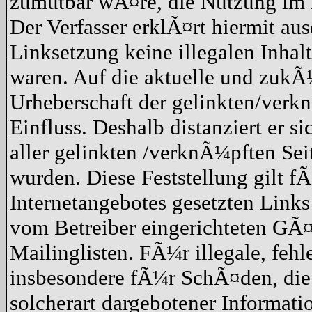
zumutbar wÃ¤re, die Nutzung im Fa
Der Verfasser erklÃ¤rt hiermit au
Linksetzung keine illegalen Inhal
waren. Auf die aktuelle und zukÃ¼
Urheberschaft der gelinkten/verkn
Einfluss. Deshalb distanziert er s
aller gelinkten /verknÃ¼pften Sei
wurden. Diese Feststellung gilt f
Internetangebotes gesetzten Link
vom Betreiber eingerichteten GÃ
Mailinglisten. FÃ¼r illegale, feh
insbesondere fÃ¼r SchÃ¤den, die
solcherart dargebotener Informatio