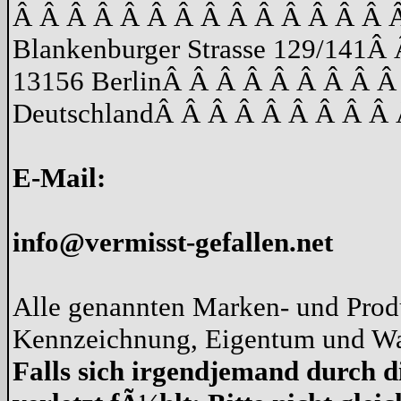
Â Â Â Â Â Â Â Â Â Â Â Â Â Â 
Blankenburger Strasse 129/141
Â 
13156 Berlin
Â Â Â Â Â Â Â Â Â
Deutschland
Â Â Â Â Â Â Â Â Â 
E-Mail:
info@vermisst-gefallen.net
Alle genannten Marken- und Produ
Kennzeichnung, Eigentum und War
Falls sich irgendjemand durch d