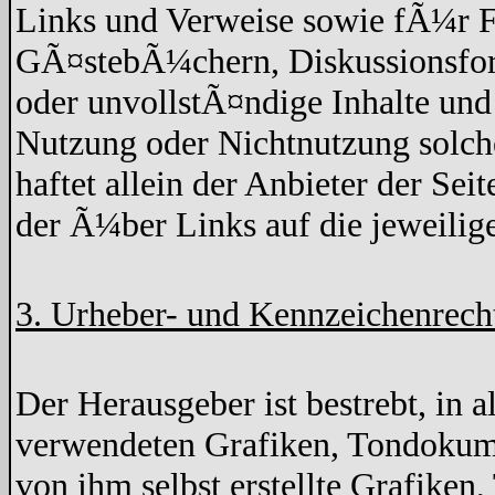
Links und Verweise sowie fÃ¼r F
GÃ¤stebÃ¼chern, Diskussionsforen
oder unvollstÃ¤ndige Inhalte un
Nutzung oder Nichtnutzung solche
haftet allein der Anbieter der Sei
der Ã¼ber Links auf die jeweilige
3. Urheber- und Kennzeichenrech
Der Herausgeber ist bestrebt, in 
verwendeten Grafiken, Tondokume
von ihm selbst erstellte Grafike