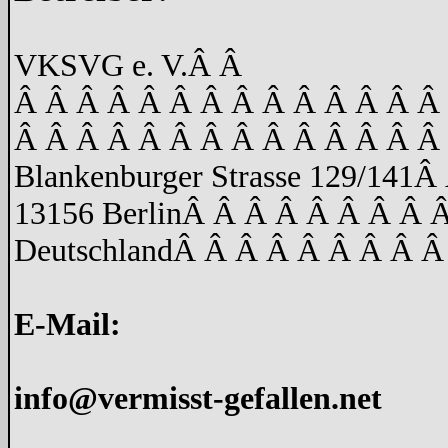
VKSVG e. V.
Â Â
Â Â Â Â Â Â Â Â Â Â Â Â Â Â
Â Â Â Â Â Â Â Â Â Â Â Â Â Â
Blankenburger Strasse 129/141
Â 
13156 Berlin
Â Â Â Â Â Â Â Â 
Deutschland
Â Â Â Â Â Â Â Â Â
E-Mail:
info@vermisst-gefallen.net