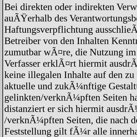
Bei direkten oder indirekten Verw
auÃŸerhalb des Verantwortungsbe
Haftungsverpflichtung ausschlieÃŸ
Betreiber von den Inhalten Kennt
zumutbar wÃ¤re, die Nutzung im F
Verfasser erklÃ¤rt hiermit ausdr
keine illegalen Inhalte auf den z
aktuelle und zukÃ¼nftige Gestaltu
gelinkten/verknÃ¼pften Seiten hat
distanziert er sich hiermit ausdrÃ
/verknÃ¼pften Seiten, die nach 
Feststellung gilt fÃ¼r alle inner