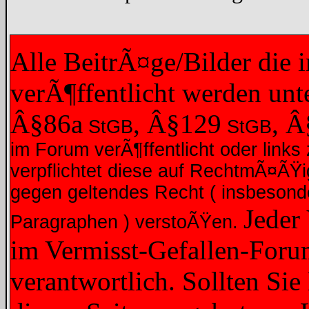
Alle BeitrÃ¤ge/Bilder die
verÃ¶ffentlicht werden un
Â§86a
, Â§129
, 
StGB
StGB
im Forum verÃ¶ffentlicht oder links 
verpflichtet diese auf RechtmÃ¤ÃŸ
gegen geltendes Recht ( insbesond
Jeder
Paragraphen ) verstoÃŸen.
im Vermisst-Gefallen-Forum
verantwortlich. Sollten Sie