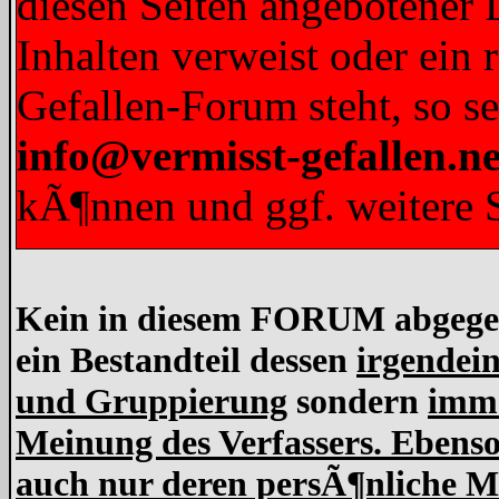
diesen Seiten angebotener L
Inhalten verweist oder ein 
Gefallen-Forum steht, so s
info@vermisst-gefallen.ne
kÃ¶nnen und ggf. weitere S
Kein in diesem FORUM abgegebe
ein Bestandteil dessen
irgendein
und Gruppierung
sondern
imme
Meinung des Verfassers. Ebens
auch nur deren persÃ¶nliche Me