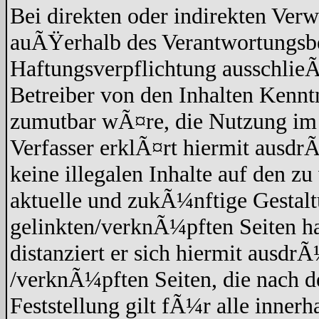
Bei direkten oder indirekten Verw
auÃŸerhalb des Verantwortungsbe
Haftungsverpflichtung ausschlieÃŸ
Betreiber von den Inhalten Kennt
zumutbar wÃ¤re, die Nutzung im F
Verfasser erklÃ¤rt hiermit ausdr
keine illegalen Inhalte auf den z
aktuelle und zukÃ¼nftige Gestaltu
gelinkten/verknÃ¼pften Seiten hat
distanziert er sich hiermit ausdrÃ
/verknÃ¼pften Seiten, die nach 
Feststellung gilt fÃ¼r alle inner