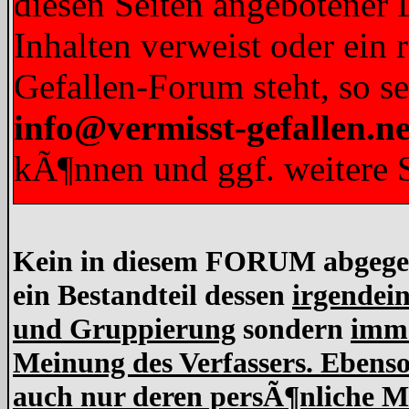
diesen Seiten angebotener L
Inhalten verweist oder ein 
Gefallen-Forum steht, so s
info@vermisst-gefallen.ne
kÃ¶nnen und ggf. weitere S
Kein in diesem FORUM abgegebe
ein Bestandteil dessen
irgendein
und Gruppierung
sondern
imme
Meinung des Verfassers. Ebens
auch nur deren persÃ¶nliche Me