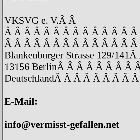
VKSVG e. V.
Â Â
Â Â Â Â Â Â Â Â Â Â Â Â Â Â
Â Â Â Â Â Â Â Â Â Â Â Â Â Â
Blankenburger Strasse 129/141
Â 
13156 Berlin
Â Â Â Â Â Â Â Â 
Deutschland
Â Â Â Â Â Â Â Â Â
E-Mail:
info@vermisst-gefallen.net