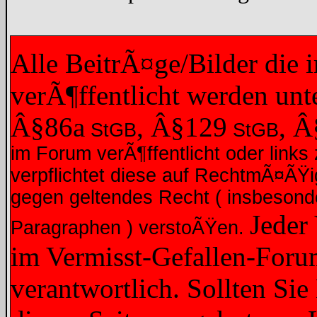
Alle BeitrÃ¤ge/Bilder die
verÃ¶ffentlicht werden un
Â§86a
, Â§129
, 
StGB
StGB
im Forum verÃ¶ffentlicht oder links 
verpflichtet diese auf RechtmÃ¤ÃŸ
gegen geltendes Recht ( insbesond
Jeder
Paragraphen ) verstoÃŸen.
im Vermisst-Gefallen-Forum
verantwortlich. Sollten Sie