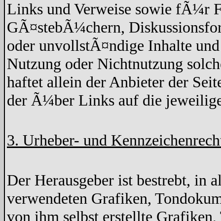
Links und Verweise sowie fÃ¼r F
GÃ¤stebÃ¼chern, Diskussionsforen
oder unvollstÃ¤ndige Inhalte un
Nutzung oder Nichtnutzung solche
haftet allein der Anbieter der Sei
der Ã¼ber Links auf die jeweilige
3. Urheber- und Kennzeichenrech
Der Herausgeber ist bestrebt, in 
verwendeten Grafiken, Tondokume
von ihm selbst erstellte Grafike