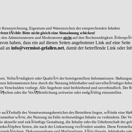
e Kennzeichnung, Eigentum und Warenzeichen der entsprechenden Inhaber.
letzt fÃ¼hlt: Bitte nicht gleich eine Abmahnung schicken!
on den Administratoren und Moderatoren
nicht
auf ihre Rechtswidrigkeit Ã¼berprÃ¼
avon haben, dass ein auf diesen Seiten angebotener Link auf eine Seite 
ail an
info@vermisst-gefallen.net
, damit der betreffende Link oder 
it, VollstÃ¤ndigkeit oder QualitÃ¤t der bereitgestellten Informationen. Haftungs
enen Informationen bzw. durch die Nutzung fehlerhafter und unvollstÃ¤ndiger Info
ges Verschulden vorliegt. Alle Angebote sind freibleibend und unverbindlich. Der B
schen oder die VerÃ¶ffentlichung zeitweise oder endgÃ¼ltig einzustellen.
die auÃŸerhalb des Verantwortungsbereiches des Betreibers liegen, wÃ¼rde eine Haft
umutbar wÃ¤re, die Nutzung im Falle rechtswidriger Inhalte zu verhindern. Der Ve
ie aktuelle und zukÃ¼nftige Gestaltung, die Inhalte oder die Urheberschaft der gel
 /verknÃ¼pften Seiten, die nach der Linksetzung verÃ¤ndert wurden. Diese Feststell
stebÃ¼chern, Diskussionsforen und Mailinglisten. FÃ¼r illegale, fehlerhafte ode