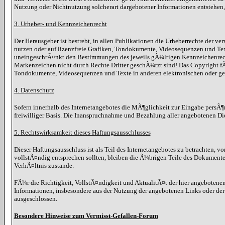
Nutzung oder Nichtnutzung solcherart dargebotener Informationen entstehen, ha
3. Urheber- und Kennzeichenrecht
Der Herausgeber ist bestrebt, in allen Publikationen die Urheberrechte der
nutzen oder auf lizenzfreie Grafiken, Tondokumente, Videosequenzen und Te
uneingeschrÃ¤nkt den Bestimmungen des jeweils gÃ¼ltigen Kennzeichenrechts
Markenzeichen nicht durch Rechte Dritter geschÃ¼tzt sind! Das Copyright fÃ¼r
Tondokumente, Videosequenzen und Texte in anderen elektronischen oder ged
4. Datenschutz
Sofern innerhalb des Internetangebotes die MÃ¶glichkeit zur Eingabe persÃ¶nl
freiwilliger Basis. Die Inanspruchnahme und Bezahlung aller angebotenen Di
5. Rechtswirksamkeit dieses Haftungsausschlusses
Dieser Haftungsausschluss ist als Teil des Internetangebotes zu betrachten, v
vollstÃ¤ndig entsprechen sollten, bleiben die Ã¼brigen Teile des Dokumente
VerhÃ¤ltnis zustande.
FÃ¼r die Richtigkeit, VollstÃ¤ndigkeit und AktualitÃ¤t der hier angebote
Informationen, insbesondere aus der Nutzung der angebotenen Links oder der
ausgeschlossen.
Besondere Hinweise zum Vermisst-Gefallen-Forum