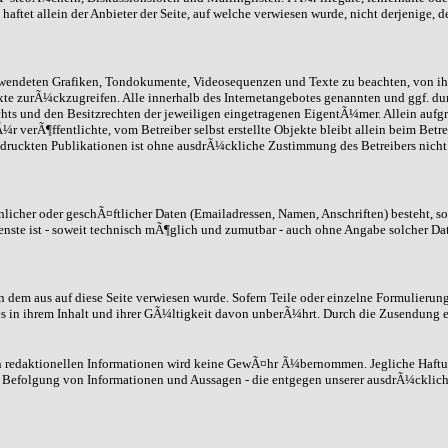
ftet allein der Anbieter der Seite, auf welche verwiesen wurde, nicht derjenige, d
 verwendeten Grafiken, Tondokumente, Videosequenzen und Texte zu beachten, von i
xte zurÃ¼ckzugreifen. Alle innerhalb des Internetangebotes genannten und ggf. d
 und den Besitzrechten der jeweiligen eingetragenen EigentÃ¼mer. Allein aufgru
 verÃ¶ffentlichte, vom Betreiber selbst erstellte Objekte bleibt allein beim Betr
ruckten Publikationen ist ohne ausdrÃ¼ckliche Zustimmung des Betreibers nicht g
icher oder geschÃ¤ftlicher Daten (Emailadressen, Namen, Anschriften) besteht, so 
enste ist - soweit technisch mÃ¶glich und zumutbar - auch ohne Angabe solcher Da
on dem aus auf diese Seite verwiesen wurde. Sofern Teile oder einzelne Formulierun
s in ihrem Inhalt und ihrer GÃ¼ltigkeit davon unberÃ¼hrt. Durch die Zusendung e
nen redaktionellen Informationen wird keine GewÃ¤hr Ã¼bernommen. Jegliche Haft
 Befolgung von Informationen und Aussagen - die entgegen unserer ausdrÃ¼cklich 