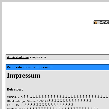
Vermisstenforum
» Impressum
Vermisstenforum - Impressum
Impressum
Betreiber:
VKSVG e. V.
Â Â
Â Â Â Â Â Â Â Â Â Â Â Â Â Â Â Â Â Â Â Â Â Â Â Â Â Â Â
Blankenburger Strasse 129/141
Â Â Â Â Â Â Â Â Â Â Â Â Â Â Â
13156 Berlin
Â Â Â Â Â Â Â Â Â Â Â Â Â Â Â Â Â
Deutschland
Â Â Â Â Â Â Â Â Â Â Â Â Â Â Â Â Â Â Â Â Â Â Â Â Â Â