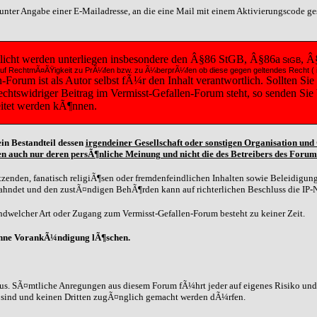
t unter Angabe einer E-Mailadresse, an die eine Mail mit einem Aktivierungscode g
tlicht werden unterliegen insbesondere den Â§86 StGB, Â§86a
, Â
StGB
diese auf RechtmÃ¤ÃŸigkeit zu PrÃ¼fen bzw. zu Ã¼berprÃ¼fen ob diese gegen geltendes Recht
orum ist als Autor selbst fÃ¼r den Inhalt verantwortlich. Sollten Sie
 rechtswidriger Beitrag im Vermisst-Gefallen-Forum steht, so senden Si
eitet werden kÃ¶nnen.
in Bestandteil dessen
irgendeiner Gesellschaft oder sonstigen Organisation un
n auch nur deren persÃ¶nliche Meinung und nicht die des Betreibers des Forum
zenden, fanatisch religiÃ¶sen oder fremdenfeindlichen Inhalten sowie Beleidigunge
eahndet und den zustÃ¤ndigen BehÃ¶rden kann auf richterlichen Beschluss die IP-
dwelcher Art oder Zugang zum Vermisst-Gefallen-Forum besteht zu keiner Zeit.
ohne VorankÃ¼ndigung lÃ¶schen.
us. SÃ¤mtliche Anregungen aus diesem Forum fÃ¼hrt jeder auf eigenes Risiko und G
n sind und keinen Dritten zugÃ¤nglich gemacht werden dÃ¼rfen.