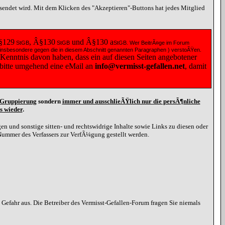
esendet wird. Mit dem Klicken des "Akzeptieren"-Buttons hat jedes Mitglied
§129
, Â§130
und Â§130
a
StGB
StGB
StGB
. Wer BeitrÃ¤ge im Forum
 ( insbesondere gegen die in diesem Abschnitt genannten Paragraphen ) verstoÃŸen.
 Kenntnis davon haben, dass ein auf diesen Seiten angebotener
e bitte umgehend eine
eMail
an
info@vermisst-gefallen.net
, damit
d Gruppierung
sondern
immer und ausschlieÃŸlich nur die persÃ¶nliche
s wieder
.
n und sonstige sitten- und rechtswidrige Inhalte sowie Links zu diesen oder
Nummer des Verfassers zur VerfÃ¼gung gestellt werden.
efahr aus. Die Betreiber des Vermisst-Gefallen-Forum fragen Sie niemals