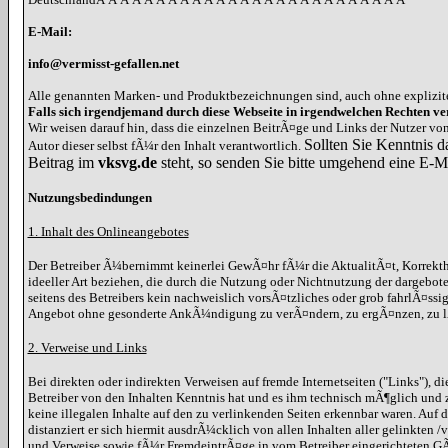
E-Mail:
info@vermisst-gefallen.net
Alle genannten Marken- und Produktbezeichnungen sind, auch ohne explizit
Falls sich irgendjemand durch diese Webseite in irgendwelchen Rechten ver
Wir weisen darauf hin, dass die einzelnen BeitrÃ¤ge und Links der Nutzer v
Sollten Sie Kenntnis d
Autor dieser selbst fÃ¼r den Inhalt verantwortlich.
Beitrag im
vksvg.de
steht, so senden Sie bitte umgehend eine E-M
Nutzungsbedindungen
1. Inhalt des Onlineangebotes
Der Betreiber Ã¼bernimmt keinerlei GewÃ¤hr fÃ¼r die AktualitÃ¤t, Korrekthe
ideeller Art beziehen, die durch die Nutzung oder Nichtnutzung der dargebot
seitens des Betreibers kein nachweislich vorsÃ¤tzliches oder grob fahrlÃ¤ssi
Angebot ohne gesonderte AnkÃ¼ndigung zu verÃ¤ndern, zu ergÃ¤nzen, zu lÃ¶
2. Verweise und Links
Bei direkten oder indirekten Verweisen auf fremde Internetseiten ("Links"), 
Betreiber von den Inhalten Kenntnis hat und es ihm technisch mÃ¶glich und z
keine illegalen Inhalte auf den zu verlinkenden Seiten erkennbar waren. Auf d
distanziert er sich hiermit ausdrÃ¼cklich von allen Inhalten aller gelinkten
und Verweise sowie fÃ¼r FremdeintrÃ¤ge in vom Betreiber eingerichteten GÃ¤