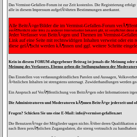
Das Vermisst-Gefallen-Forum ist zur Zeit kostenlos. Die Registrierung erfolg
alle in diesem Impressum aufgefÃ¼hrten Bestimmungen anerkannt.
Alle BeitrÃ¤ge/Bilder die im Vermisst-Gefallen-Forum verÃ¶ffen
verÃ¶ffentlicht oder links zu anderen Internetseiten bekannt gibt, ist verpflichtet 
Jeder Verfasser von BeitrÃ¤gen und Themen im Vermisst-Gefallen-F
Link auf eine Seite mit rechtswidrigen Inhalten verweist oder ein
diese gelÃ¶scht werden kÃ¶nnen und ggf. weitere Schritte eingel
Kein in diesem FORUM abgegebener Beitrag ist jemals die Meinung oder e
Meinung des Verfassers. Ebenso geben die Stellungnahmen der Moderatore
Das Einstellen von verfassungsfeindlichen Parolen und Aussagen, Volksverhet
Ã¤hnlichen Inhalten ist strengstens untersagt. Zuwiderhandlungen werden g
Ein Anspruch auf VerÃ¶ffentlichung von BeitrÃ¤gen oder Informationen irgen
Die Administratoren und Moderatoren kÃ¶nnen BeitrÃ¤ge jederzeit und 
Fragen? Schicken Sie uns eine E-Mail: info@vermisst-gefallen.net
Die BenutzerrÃ¤nge der Mitglieder sagen nichts Ã¼ber deren Qualifikation a
nach Ihren persÃ¶nlichen Zugangsdaten, die streng vertraulich zu handhabe