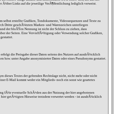
er Ã¼ber Links auf die jeweilige VerÃ¶ffentlichung lediglich verweist.
hm selbst erstellte Grafiken, Tondokumente, Videosequenzen und Texte zu
urch Dritte geschÃ¼tzten Marken- und Warenzeichen unterliegen
nd der bloÃŸen Nennung ist nicht der Schluss zu ziehen, dass
eiber der Seiten. Eine VervielfÃ¤ltigung oder Verwendung solcher Grafiken,
estattet.
erfolgt die Preisgabe dieser Daten seitens des Nutzers auf ausdrÃ¼cklich
ten bzw. unter Angabe anonymisierter Daten oder eines Pseudonyms gestattet.
gen dieses Textes der geltenden Rechtslage nicht, nicht mehr oder nicht
iner E-Mail kommt weder ein Mitglieds- noch ein sonst wie geartetes
ung fÃ¼r eventuelle SchÃ¤den aus der Nutzung der hier angebotenen
hier getÃ¤tigten Hinweise trotzdem verwertet werden - ist ausdrÃ¼cklich