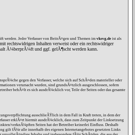
ft werden. Jeder Verfasser von BeitrÃ¤gen und Themen im
vksvg.de
ist als
mit rechtswidrigen Inhalten verweist oder ein rechtswidriger
Inhalt Ã¼berprÃ¼ft und ggf. gelÃ¶scht werden kann.
ansprÃ¼che gegen den Verfasser, welche sich auf SchÃ¤den materieller oder
rmationen verursacht wurden, sind grundsÃ¤tzlich ausgeschlossen, sofern
etreiber behÃ¤lt es sich ausdrÃ¼cklich vor, Teile der Seiten oder das gesamte
ungsverpflichtung ausschlieÃŸlich in dem Fall in Kraft treten, in dem der
rfasser erklÃ¤rt hiermit ausdrÃ¼cklich, dass zum Zeitpunkt der Linksetzung
inkten/verknÃ¼pften Seiten hat der Betreiber keinerlei Einfluss. Deshalb
ung gilt fÃ¼r alle innerhalb des eigenen Internetangebotes gesetzten Links
r unvollstÃ¤ndige Inhalte und insbesondere fÃ¼r SchÃ¤den, die aus der