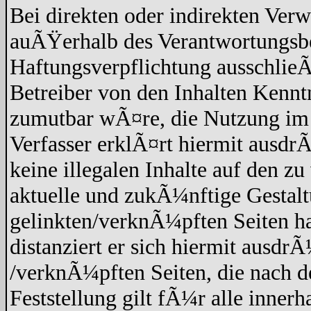
Bei direkten oder indirekten Verw
auÃŸerhalb des Verantwortungsbe
Haftungsverpflichtung ausschlieÃŸ
Betreiber von den Inhalten Kennt
zumutbar wÃ¤re, die Nutzung im F
Verfasser erklÃ¤rt hiermit ausdr
keine illegalen Inhalte auf den z
aktuelle und zukÃ¼nftige Gestaltu
gelinkten/verknÃ¼pften Seiten hat
distanziert er sich hiermit ausdrÃ
/verknÃ¼pften Seiten, die nach 
Feststellung gilt fÃ¼r alle inner