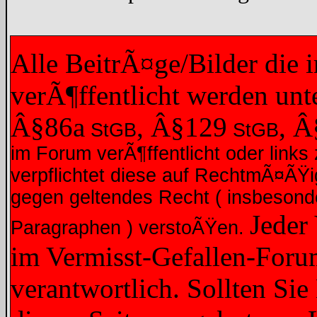
Alle BeitrÃ¤ge/Bilder die
verÃ¶ffentlicht werden un
Â§86a
, Â§129
, 
StGB
StGB
im Forum verÃ¶ffentlicht oder links 
verpflichtet diese auf RechtmÃ¤ÃŸ
gegen geltendes Recht ( insbesond
Jeder
Paragraphen ) verstoÃŸen.
im Vermisst-Gefallen-Forum
verantwortlich. Sollten Sie