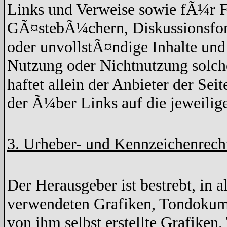
Links und Verweise sowie fÃ¼r F
GÃ¤stebÃ¼chern, Diskussionsforen
oder unvollstÃ¤ndige Inhalte un
Nutzung oder Nichtnutzung solche
haftet allein der Anbieter der Sei
der Ã¼ber Links auf die jeweilige
3. Urheber- und Kennzeichenrech
Der Herausgeber ist bestrebt, in 
verwendeten Grafiken, Tondokume
von ihm selbst erstellte Grafike