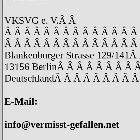
VKSVG e. V.
Â Â
Â Â Â Â Â Â Â Â Â Â Â Â Â Â
Â Â Â Â Â Â Â Â Â Â Â Â Â Â
Blankenburger Strasse 129/141
Â 
13156 Berlin
Â Â Â Â Â Â Â Â 
Deutschland
Â Â Â Â Â Â Â Â Â
E-Mail:
info@vermisst-gefallen.net