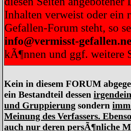
diesen Seiten angebotener L
Inhalten verweist oder ein 
Gefallen-Forum steht, so s
info@vermisst-gefallen.ne
kÃ¶nnen und ggf. weitere S
Kein in diesem FORUM abgegebe
ein Bestandteil dessen
irgendein
und Gruppierung
sondern
imme
Meinung des Verfassers. Ebens
auch nur deren persÃ¶nliche Me