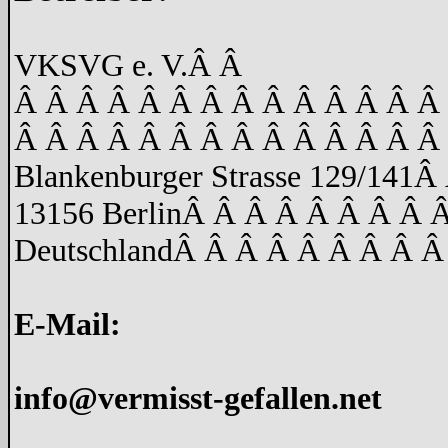
VKSVG e. V.
Â Â
Â Â Â Â Â Â Â Â Â Â Â Â Â Â
Â Â Â Â Â Â Â Â Â Â Â Â Â Â
Blankenburger Strasse 129/141
Â 
13156 Berlin
Â Â Â Â Â Â Â Â 
Deutschland
Â Â Â Â Â Â Â Â Â
E-Mail:
info@vermisst-gefallen.net