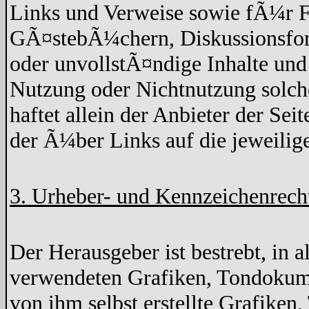
Links und Verweise sowie fÃ¼r F
GÃ¤stebÃ¼chern, Diskussionsforen
oder unvollstÃ¤ndige Inhalte un
Nutzung oder Nichtnutzung solche
haftet allein der Anbieter der Sei
der Ã¼ber Links auf die jeweilige
3. Urheber- und Kennzeichenrech
Der Herausgeber ist bestrebt, in 
verwendeten Grafiken, Tondokume
von ihm selbst erstellte Grafike