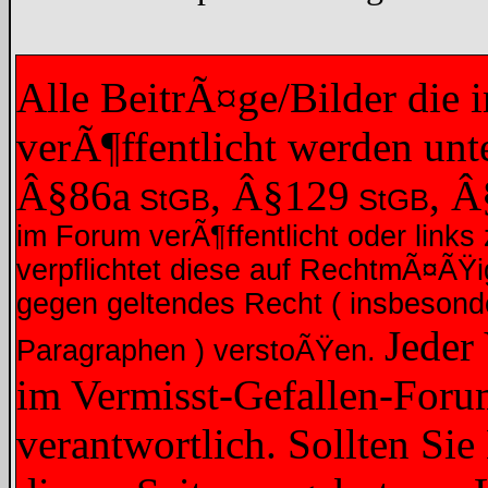
Alle BeitrÃ¤ge/Bilder die
verÃ¶ffentlicht werden un
Â§86a
, Â§129
, 
StGB
StGB
im Forum verÃ¶ffentlicht oder links 
verpflichtet diese auf RechtmÃ¤ÃŸ
gegen geltendes Recht ( insbesond
Jeder
Paragraphen ) verstoÃŸen.
im Vermisst-Gefallen-Forum
verantwortlich. Sollten Sie