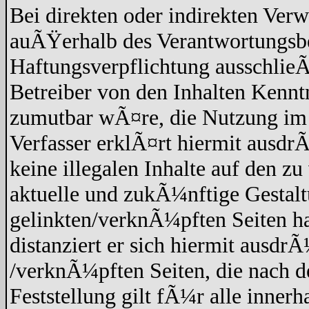
Bei direkten oder indirekten Verw
auÃŸerhalb des Verantwortungsbe
Haftungsverpflichtung ausschlieÃŸ
Betreiber von den Inhalten Kennt
zumutbar wÃ¤re, die Nutzung im F
Verfasser erklÃ¤rt hiermit ausdr
keine illegalen Inhalte auf den z
aktuelle und zukÃ¼nftige Gestaltu
gelinkten/verknÃ¼pften Seiten hat
distanziert er sich hiermit ausdrÃ
/verknÃ¼pften Seiten, die nach 
Feststellung gilt fÃ¼r alle inner