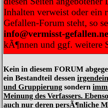
diesen Seiten angebotener L
Inhalten verweist oder ein 
Gefallen-Forum steht, so s
info@vermisst-gefallen.ne
kÃ¶nnen und ggf. weitere S
Kein in diesem FORUM abgegebe
ein Bestandteil dessen
irgendein
und Gruppierung
sondern
imme
Meinung des Verfassers. Ebens
auch nur deren persÃ¶nliche Me