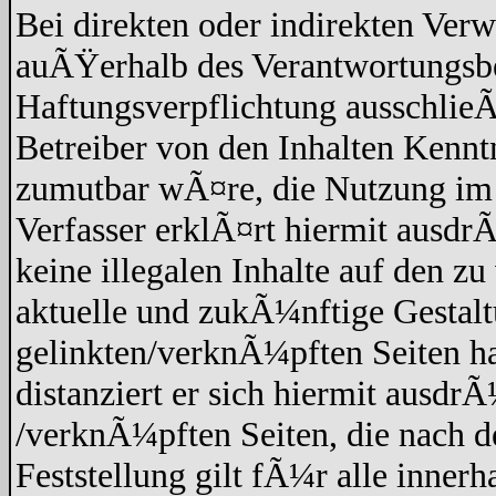
Bei direkten oder indirekten Verw
auÃŸerhalb des Verantwortungsbe
Haftungsverpflichtung ausschlieÃŸ
Betreiber von den Inhalten Kennt
zumutbar wÃ¤re, die Nutzung im F
Verfasser erklÃ¤rt hiermit ausdr
keine illegalen Inhalte auf den z
aktuelle und zukÃ¼nftige Gestaltu
gelinkten/verknÃ¼pften Seiten hat
distanziert er sich hiermit ausdrÃ
/verknÃ¼pften Seiten, die nach 
Feststellung gilt fÃ¼r alle inner