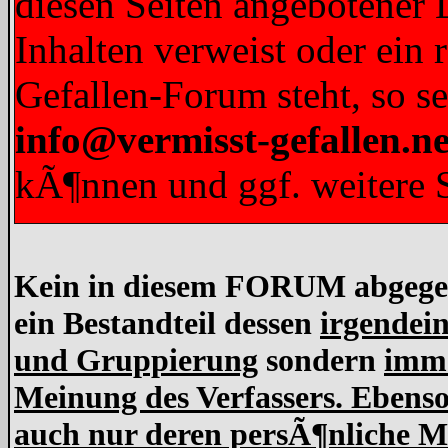
diesen Seiten angebotener L
Inhalten verweist oder ein 
Gefallen-Forum steht, so s
info@vermisst-gefallen.ne
kÃ¶nnen und ggf. weitere S
Kein in diesem FORUM abgegebe
ein Bestandteil dessen
irgendein
und Gruppierung
sondern
imme
Meinung des Verfassers. Ebens
auch nur deren persÃ¶nliche Me