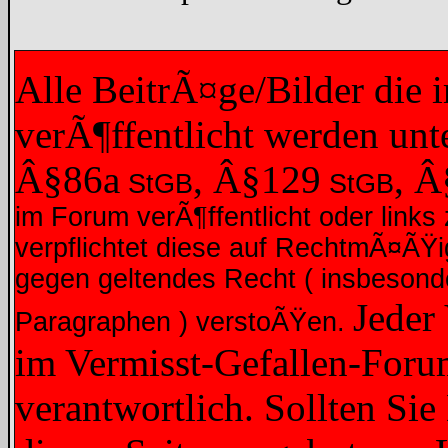
Alle BeitrÃ¤ge/Bilder die
verÃ¶ffentlicht werden un
Â§86a
, Â§129
, 
StGB
StGB
im Forum verÃ¶ffentlicht oder links 
verpflichtet diese auf RechtmÃ¤ÃŸ
gegen geltendes Recht ( insbesond
Jeder
Paragraphen ) verstoÃŸen.
im Vermisst-Gefallen-Forum
verantwortlich. Sollten Sie