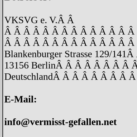
VKSVG e. V.
Â Â
Â Â Â Â Â Â Â Â Â Â Â Â Â Â
Â Â Â Â Â Â Â Â Â Â Â Â Â Â
Blankenburger Strasse 129/141
Â 
13156 Berlin
Â Â Â Â Â Â Â Â 
Deutschland
Â Â Â Â Â Â Â Â Â
E-Mail:
info@vermisst-gefallen.net