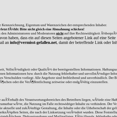
e Kennzeichnung, Eigentum und Warenzeichen der entsprechenden Inhaber.
letzt fÃ¼hlt: Bitte nicht gleich eine Abmahnung schicken!
on den Administratoren und Moderatoren
nicht
auf ihre Rechtswidrigkeit Ã¼berprÃ¼
avon haben, dass ein auf diesen Seiten angebotener Link auf eine Seite 
ail an
info@vermisst-gefallen.net
, damit der betreffende Link oder 
it, VollstÃ¤ndigkeit oder QualitÃ¤t der bereitgestellten Informationen. Haftungs
enen Informationen bzw. durch die Nutzung fehlerhafter und unvollstÃ¤ndiger Info
ges Verschulden vorliegt. Alle Angebote sind freibleibend und unverbindlich. Der B
schen oder die VerÃ¶ffentlichung zeitweise oder endgÃ¼ltig einzustellen.
die auÃŸerhalb des Verantwortungsbereiches des Betreibers liegen, wÃ¼rde eine Haft
umutbar wÃ¤re, die Nutzung im Falle rechtswidriger Inhalte zu verhindern. Der Ve
ie aktuelle und zukÃ¼nftige Gestaltung, die Inhalte oder die Urheberschaft der gel
 /verknÃ¼pften Seiten, die nach der Linksetzung verÃ¤ndert wurden. Diese Feststell
stebÃ¼chern, Diskussionsforen und Mailinglisten. FÃ¼r illegale, fehlerhafte ode