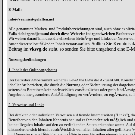
E-Mail:
info@vermisst-gefallen.net
Alle genannten Marken- und Produktbezeichnungen sind, auch ohne explizit
Falls sich irgendjemand durch diese Webseite in irgendwelchen Rechten ver
Wir weisen darauf hin, dass die einzelnen BeitrÃ¤ge und Links der Nutzer v
Sollten Sie Kenntnis d
Autor dieser selbst fÃ¼r den Inhalt verantwortlich.
Beitrag im
vksvg.de
steht, so senden Sie bitte umgehend eine E-M
Nutzungsbedindungen
1. Inhalt des Onlineangebotes
Der Betreiber Ã¼bernimmt keinerlei GewÃ¤hr fÃ¼r die AktualitÃ¤t, Korrekthe
ideeller Art beziehen, die durch die Nutzung oder Nichtnutzung der dargebot
seitens des Betreibers kein nachweislich vorsÃ¤tzliches oder grob fahrlÃ¤ssi
Angebot ohne gesonderte AnkÃ¼ndigung zu verÃ¤ndern, zu ergÃ¤nzen, zu lÃ¶
2. Verweise und Links
Bei direkten oder indirekten Verweisen auf fremde Internetseiten ("Links"), 
Betreiber von den Inhalten Kenntnis hat und es ihm technisch mÃ¶glich und z
keine illegalen Inhalte auf den zu verlinkenden Seiten erkennbar waren. Auf d
distanziert er sich hiermit ausdrÃ¼cklich von allen Inhalten aller gelinkten
und Verweise sowie fÃ¼r FremdeintrÃ¤ge in vom Betreiber eingerichteten GÃ¤