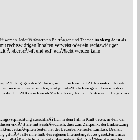
ft werden. Jeder Verfasser von BeitrÃ¤gen und Themen im
vksvg.de
ist als
mit rechtswidrigen Inhalten verweist oder ein rechtswidriger
Inhalt Ã¼berprÃ¼ft und ggf. gelÃ¶scht werden kann.
ansprÃ¼che gegen den Verfasser, welche sich auf SchÃ¤den materieller oder
rmationen verursacht wurden, sind grundsÃ¤tzlich ausgeschlossen, sofern
etreiber behÃ¤lt es sich ausdrÃ¼cklich vor, Teile der Seiten oder das gesamte
ungsverpflichtung ausschlieÃŸlich in dem Fall in Kraft treten, in dem der
rfasser erklÃ¤rt hiermit ausdrÃ¼cklich, dass zum Zeitpunkt der Linksetzung
inkten/verknÃ¼pften Seiten hat der Betreiber keinerlei Einfluss. Deshalb
ung gilt fÃ¼r alle innerhalb des eigenen Internetangebotes gesetzten Links
r unvollstÃ¤ndige Inhalte und insbesondere fÃ¼r SchÃ¤den, die aus der