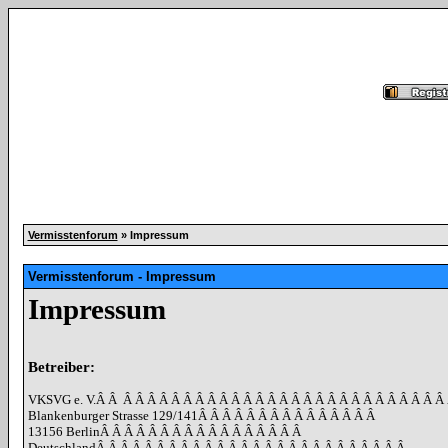
Vermisstenforum
» Impressum
Vermisstenforum - Impressum
Impressum
Betreiber:
VKSVG e. V.
Â Â
Â Â Â Â Â Â Â Â Â Â Â Â Â Â Â Â Â Â Â Â Â Â Â Â Â Â Â
Blankenburger Strasse 129/141
Â Â Â Â Â Â Â Â Â Â Â Â Â Â Â
13156 Berlin
Â Â Â Â Â Â Â Â Â Â Â Â Â Â Â Â Â
Deutschland
Â Â Â Â Â Â Â Â Â Â Â Â Â Â Â Â Â Â Â Â Â Â Â Â Â Â