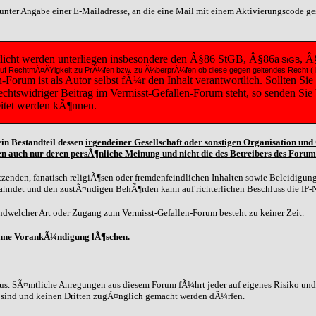
t unter Angabe einer E-Mailadresse, an die eine Mail mit einem Aktivierungscode g
tlicht werden unterliegen insbesondere den Â§86 StGB, Â§86a
, Â
StGB
diese auf RechtmÃ¤ÃŸigkeit zu PrÃ¼fen bzw. zu Ã¼berprÃ¼fen ob diese gegen geltendes Recht
orum ist als Autor selbst fÃ¼r den Inhalt verantwortlich. Sollten Sie
 rechtswidriger Beitrag im Vermisst-Gefallen-Forum steht, so senden Si
eitet werden kÃ¶nnen.
in Bestandteil dessen
irgendeiner Gesellschaft oder sonstigen Organisation un
n auch nur deren persÃ¶nliche Meinung und nicht die des Betreibers des Forum
zenden, fanatisch religiÃ¶sen oder fremdenfeindlichen Inhalten sowie Beleidigunge
eahndet und den zustÃ¤ndigen BehÃ¶rden kann auf richterlichen Beschluss die IP-
dwelcher Art oder Zugang zum Vermisst-Gefallen-Forum besteht zu keiner Zeit.
ohne VorankÃ¼ndigung lÃ¶schen.
us. SÃ¤mtliche Anregungen aus diesem Forum fÃ¼hrt jeder auf eigenes Risiko und G
n sind und keinen Dritten zugÃ¤nglich gemacht werden dÃ¼rfen.