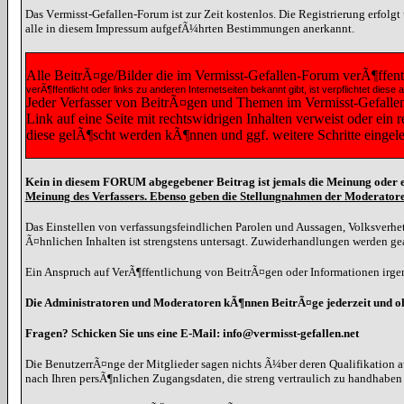
Das Vermisst-Gefallen-Forum ist zur Zeit kostenlos. Die Registrierung erfolg
alle in diesem Impressum aufgefÃ¼hrten Bestimmungen anerkannt.
Alle BeitrÃ¤ge/Bilder die im Vermisst-Gefallen-Forum verÃ¶ffen
verÃ¶ffentlicht oder links zu anderen Internetseiten bekannt gibt, ist verpflichtet 
Jeder Verfasser von BeitrÃ¤gen und Themen im Vermisst-Gefallen-F
Link auf eine Seite mit rechtswidrigen Inhalten verweist oder ein
diese gelÃ¶scht werden kÃ¶nnen und ggf. weitere Schritte eingel
Kein in diesem FORUM abgegebener Beitrag ist jemals die Meinung oder e
Meinung des Verfassers. Ebenso geben die Stellungnahmen der Moderatore
Das Einstellen von verfassungsfeindlichen Parolen und Aussagen, Volksverhet
Ã¤hnlichen Inhalten ist strengstens untersagt. Zuwiderhandlungen werden g
Ein Anspruch auf VerÃ¶ffentlichung von BeitrÃ¤gen oder Informationen irgen
Die Administratoren und Moderatoren kÃ¶nnen BeitrÃ¤ge jederzeit und 
Fragen? Schicken Sie uns eine E-Mail: info@vermisst-gefallen.net
Die BenutzerrÃ¤nge der Mitglieder sagen nichts Ã¼ber deren Qualifikation a
nach Ihren persÃ¶nlichen Zugangsdaten, die streng vertraulich zu handhabe