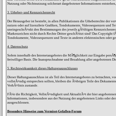
Nutzung oder Nichtnutzung solcherart dargebotener Informationen entstehen, ha
3. Urheber- und Kennzeichenrecht
Der Herausgeber ist bestrebt, in allen Publikationen die Urheberrechte der
nutzen oder auf lizenzfreie Grafiken, Tondokumente, Videosequenzen und Te
uneingeschrÃ¤nkt den Bestimmungen des jeweils gÃ¼ltigen Kennzeichenrechts
Markenzeichen nicht durch Rechte Dritter geschÃ¼tzt sind! Das Copyright fÃ¼r
Tondokumente, Videosequenzen und Texte in anderen elektronischen oder ged
4. Datenschutz
Sofern innerhalb des Internetangebotes die MÃ¶glichkeit zur Eingabe persÃ¶nl
freiwilliger Basis. Die Inanspruchnahme und Bezahlung aller angebotenen Di
5. Rechtswirksamkeit dieses Haftungsausschlusses
Dieser Haftungsausschluss ist als Teil des Internetangebotes zu betrachten, v
vollstÃ¤ndig entsprechen sollten, bleiben die Ã¼brigen Teile des Dokumente
VerhÃ¤ltnis zustande.
FÃ¼r die Richtigkeit, VollstÃ¤ndigkeit und AktualitÃ¤t der hier angebote
Informationen, insbesondere aus der Nutzung der angebotenen Links oder der
ausgeschlossen.
Besondere Hinweise zum Vermisst-Gefallen-Forum