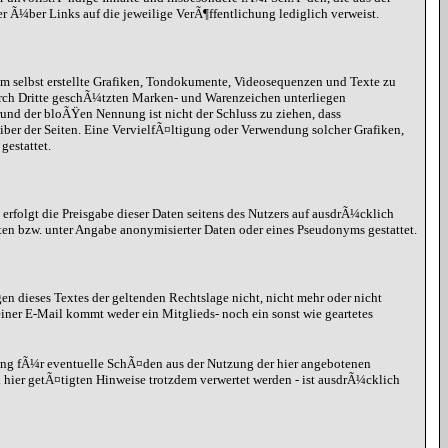
er Ã¼ber Links auf die jeweilige VerÃ¶ffentlichung lediglich verweist.
hm selbst erstellte Grafiken, Tondokumente, Videosequenzen und Texte zu
urch Dritte geschÃ¼tzten Marken- und Warenzeichen unterliegen
nd der bloÃŸen Nennung ist nicht der Schluss zu ziehen, dass
eiber der Seiten. Eine VervielfÃ¤ltigung oder Verwendung solcher Grafiken,
estattet.
erfolgt die Preisgabe dieser Daten seitens des Nutzers auf ausdrÃ¼cklich
ten bzw. unter Angabe anonymisierter Daten oder eines Pseudonyms gestattet.
gen dieses Textes der geltenden Rechtslage nicht, nicht mehr oder nicht
iner E-Mail kommt weder ein Mitglieds- noch ein sonst wie geartetes
ung fÃ¼r eventuelle SchÃ¤den aus der Nutzung der hier angebotenen
hier getÃ¤tigten Hinweise trotzdem verwertet werden - ist ausdrÃ¼cklich