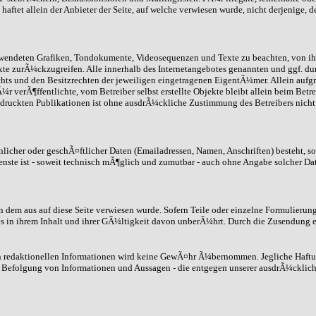
ftet allein der Anbieter der Seite, auf welche verwiesen wurde, nicht derjenige, d
 verwendeten Grafiken, Tondokumente, Videosequenzen und Texte zu beachten, von i
xte zurÃ¼ckzugreifen. Alle innerhalb des Internetangebotes genannten und ggf. d
 und den Besitzrechten der jeweiligen eingetragenen EigentÃ¼mer. Allein aufgru
 verÃ¶ffentlichte, vom Betreiber selbst erstellte Objekte bleibt allein beim Betr
ruckten Publikationen ist ohne ausdrÃ¼ckliche Zustimmung des Betreibers nicht g
icher oder geschÃ¤ftlicher Daten (Emailadressen, Namen, Anschriften) besteht, so 
enste ist - soweit technisch mÃ¶glich und zumutbar - auch ohne Angabe solcher Da
on dem aus auf diese Seite verwiesen wurde. Sofern Teile oder einzelne Formulierun
s in ihrem Inhalt und ihrer GÃ¼ltigkeit davon unberÃ¼hrt. Durch die Zusendung e
nen redaktionellen Informationen wird keine GewÃ¤hr Ã¼bernommen. Jegliche Haft
 Befolgung von Informationen und Aussagen - die entgegen unserer ausdrÃ¼cklich 