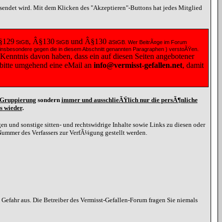
esendet wird. Mit dem Klicken des "Akzeptieren"-Buttons hat jedes Mitglied
§129
, Â§130
und Â§130
a
StGB
StGB
StGB
. Wer BeitrÃ¤ge im Forum
 ( insbesondere gegen die in diesem Abschnitt genannten Paragraphen ) verstoÃŸen.
 Kenntnis davon haben, dass ein auf diesen Seiten angebotener
e bitte umgehend eine
eMail
an
info@vermisst-gefallen.net
, damit
d Gruppierung
sondern
immer und ausschlieÃŸlich nur die persÃ¶nliche
s wieder
.
n und sonstige sitten- und rechtswidrige Inhalte sowie Links zu diesen oder
Nummer des Verfassers zur VerfÃ¼gung gestellt werden.
efahr aus. Die Betreiber des Vermisst-Gefallen-Forum fragen Sie niemals