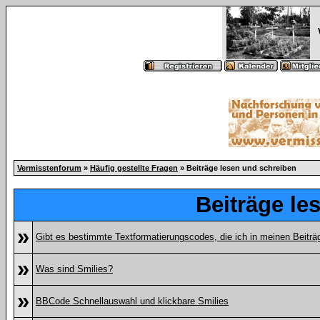
Vermisstenforum
»
Häufig gestellte Fragen
» Beiträge lesen und schreiben
Beiträge le
»
Gibt es bestimmte Textformatierungscodes, die ich in meinen Beitr
»
Was sind Smilies?
»
BBCode Schnellauswahl und klickbare Smilies