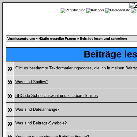
Vermisstenforum
»
Häufig gestellte Fragen
» Beiträge lesen und schreiben
Beiträge le
»
Gibt es bestimmte Textformatierungscodes, die ich in meinen Beitr
»
Was sind Smilies?
»
BBCode Schnellauswahl und klickbare Smilies
»
Was sind Dateianhänge?
»
Was sind Beitrags-Symbole?
»
Kann ich meine eigenen Beiträge ändern?