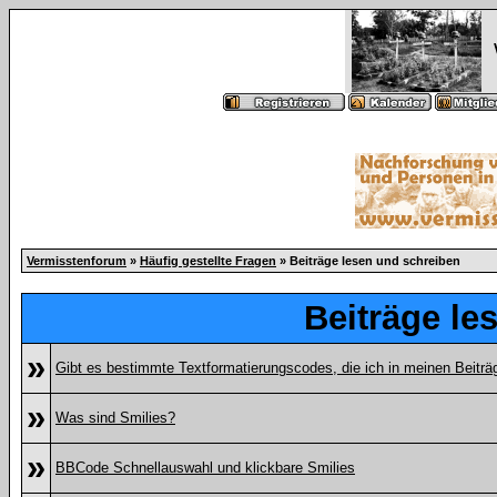
Vermisstenforum
»
Häufig gestellte Fragen
» Beiträge lesen und schreiben
Beiträge le
»
Gibt es bestimmte Textformatierungscodes, die ich in meinen Beitr
»
Was sind Smilies?
»
BBCode Schnellauswahl und klickbare Smilies