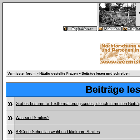
Vermisstenforum
»
Häufig gestellte Fragen
» Beiträge lesen und schreiben
Beiträge le
»
Gibt es bestimmte Textformatierungscodes, die ich in meinen Beitr
»
Was sind Smilies?
»
BBCode Schnellauswahl und klickbare Smilies