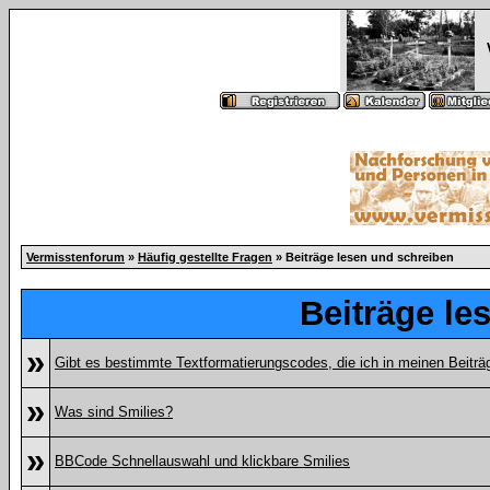
Vermisstenforum
»
Häufig gestellte Fragen
» Beiträge lesen und schreiben
Beiträge le
»
Gibt es bestimmte Textformatierungscodes, die ich in meinen Beitr
»
Was sind Smilies?
»
BBCode Schnellauswahl und klickbare Smilies