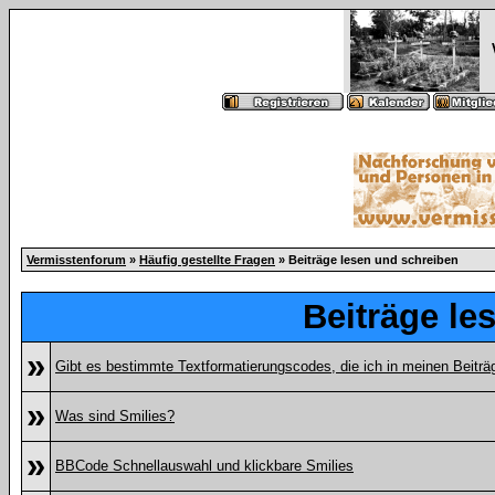
Vermisstenforum
»
Häufig gestellte Fragen
» Beiträge lesen und schreiben
Beiträge le
»
Gibt es bestimmte Textformatierungscodes, die ich in meinen Beitr
»
Was sind Smilies?
»
BBCode Schnellauswahl und klickbare Smilies