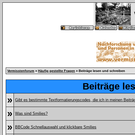
Vermisstenforum
»
Häufig gestellte Fragen
» Beiträge lesen und schreiben
Beiträge le
»
Gibt es bestimmte Textformatierungscodes, die ich in meinen Beitr
»
Was sind Smilies?
»
BBCode Schnellauswahl und klickbare Smilies