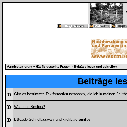
Vermisstenforum
»
Häufig gestellte Fragen
» Beiträge lesen und schreiben
Beiträge le
»
Gibt es bestimmte Textformatierungscodes, die ich in meinen Beitr
»
Was sind Smilies?
»
BBCode Schnellauswahl und klickbare Smilies