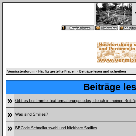
Vermisstenforum
»
Häufig gestellte Fragen
» Beiträge lesen und schreiben
Beiträge le
»
Gibt es bestimmte Textformatierungscodes, die ich in meinen Beitr
»
Was sind Smilies?
»
BBCode Schnellauswahl und klickbare Smilies